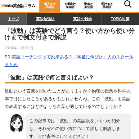
個人向け
企業向け
塾向け
学校向け
W
eblio英会話コラム
英会話
英会話
英会話
英会話
トップ
英語勉強法
英語の雑学
TOEIC対策
「波動」は英語でどう言う？使い方から使い分
けまで例文付きで解説
2024年12月20日
PR:
英語コーチングって効果ある？「本当に伸びた」人のスクール
まとめ
「波動」は英語で何と言えばよい？
波動という言葉を聞いたことがありますか？物理の授業や科学の
本で目にしたことがあるかもしれませんね。この「波動」を英語
で表現するにはどのような言葉が適しているのでしょうか？
この記事では「波動」の英語訳をいくつか紹介
し、それぞれの使い方について詳しく解説しま
す。ぜひ参考にしてください！