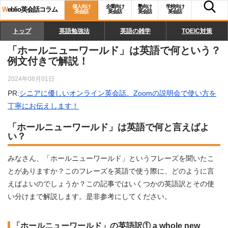
個人向け
企業向け
塾向け
学校向け
W
eblio英会話コラム
英会話
英会話
英会話
英会話
トップ
英語勉強法
英語の雑学
TOEIC対策
「ホールニューワールド」は英語で何という？
例文付きで解説！
2024年08月01日
PR:
シニアに優しいオンライン英会話。Zoomの説明会で使い方を
丁寧にお伝えします！
「ホールニューワールド」は英語で何と言えばよ
い？
みなさん、「ホールニューワールド」というフレーズを聞いたこ
とがありますか？このフレーズを英語で使う際に、どのように言
えばよいのでしょうか？この記事ではいくつかの英語訳とその使
い分けまで解説します。是非参考にしてください。
「ホールニューワールド」の英語訳① a whole new