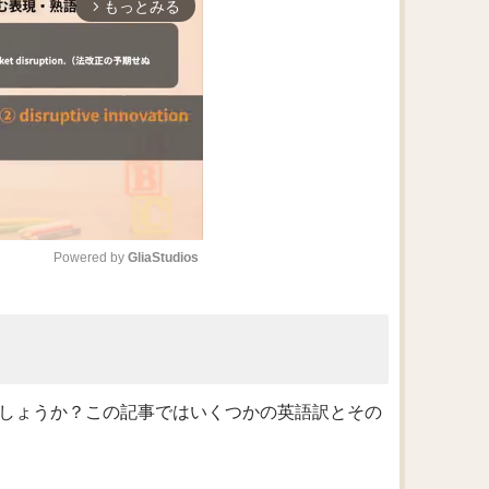
もっとみる
arrow_forward_ios
Powered by 
GliaStudios
M
u
t
e
でしょうか？この記事ではいくつかの英語訳とその