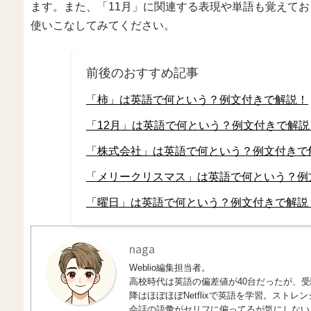
ます。また、「11月」に関連する表現や単語も覚えて
使いこなしてみてください。
前後のおすすめ記事
「柿」は英語で何という？例文付きで解説！
「12月」は英語で何という？例文付きで解説
「株式会社」は英語で何という？例文付きで
「メリークリスマス」は英語で何という？例
「曜日」は英語で何という？例文付きで解説
naga
Weblio編集担当者。
高校時代は英語の偏差値が40台だったが、受験
降はほぼほぼNetflixで英語を学習。ス
会話の語彙がセリフに偏ってるが気にしない