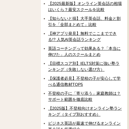
【2025最新版】オンライン英会話の相場
はいくら？最安スクールを比較
【知らないと損】大手英会話、料金と割
引を「全部まとめて」比較
【神アプリ発見】無料でここまででき
る!? 人気AI英会話ランキング
英語コーチングって効果ある？「本当に
伸びた」人のスクールまとめ
【目標スコア別】IELTS対策に強い塾ラ
ンキング（失敗しない選び方）
【保護者必見】不登校の子が安心して学
べる通信教材TOP5
不登校の子に「寄り添う」家庭教師は？
サポート範囲を徹底比較
【2025版】不登校向けオンライン塾ラン
キング（タイプ別おすすめ）
ビジネス英語が最速で伸びるオンライン