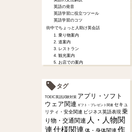
英語の発音
英語学習に役立つツール
英語学習のコツ
街中でちょっと人助け英会話
1. 乗り物案内
2. 道案内
3. レストラン
4. 観光案内
5. お店での案内
タグ
アプリ・ソフト
TOEIC英語試験対策
ウェア関連
セキュ
ギフト・プレゼント関連
乗
リティ・安全関連
ビジネス英語表現
人・人物関
り物・交通関連
連
仕様関連
作
体・身体関連