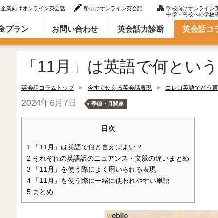
企業向けオンライン英会話
塾向けオンライン英会話
学校向けオンライン
中学・高校への学校
ラム（英語での言い方・英語表現）
金プラン
お問い合わせ
英会話力診断
英会話コ
「11月」は英語で何とい
英会話コラムトップ
今すぐ使える英会話表現
コレは英語でどう言
2024年6月7日
季節・月関連
目次
1
「11月」は英語で何と言えばよい？
2
それぞれの英語訳のニュアンス・文脈の違いまとめ
3
「11月」を使う際によく用いられる表現
4
「11月」を使う際に一緒に使われやすい単語
5
まとめ