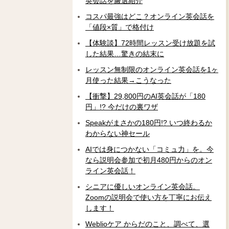
英会話を厳選紹介
コスパ最強はどこ？オンライン英会話を
「値段×質」で格付け
【体験談】72時間レッスン受け放題を試
した結果…驚きの結末に
レッスン無制限のオンライン英会話を1ヶ
月使った結果→こうなった
【衝撃】29,800円のAI英会話が「180
円」!? 今だけの裏ワザ
Speakがまさかの180円!? いつ終わるか
わからない神セール
AIでは身につかない「コミュ力」を。今
なら説明会参加で初月480円からのオン
ライン英会話！
シニアに優しいオンライン英会話。
Zoomの説明会で使い方を丁寧にお伝え
します！
Weblioケア からだのこと、調べて、選