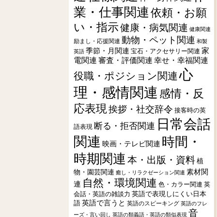
業・仕事関連
依頼・お願
い・指示
健康・病気関連
健康関連
動物・ペット関連
励まし・応援関連
和製
季節・月関連
家
宝石・アクセサリー関連
英語
電関連
審査・評価関連
幸せ・幸福関連
心
役職・ポジション関連
理・感情関連
感情・反
応表現
挨拶・社交辞令
接客時の英
日常会話
断る・拒否関連
語表現
関連
時間・
映画・テレビ関連
時期関連
本・出版・資料
植
素材関
物・園芸関連
癒し・リラクゼーション関連
自然・環境関連
連
色・カラー関連
英
会話・英語の雑談力
英語で表現しにくい日本
英語で言うと
語
英語のスピーキング
英語のフレ
音
ーズ・言い回し
英語の類義語・英語の類似表現