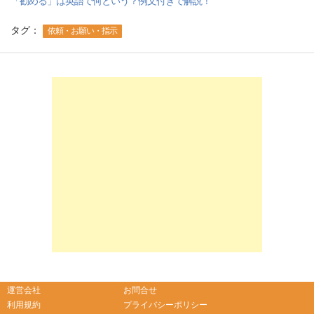
「勧める」は英語で何という？例文付きで解説！
タグ：
依頼・お願い・指示
-->
-->
運営会社
お問合せ
利用規約
プライバシーポリシー