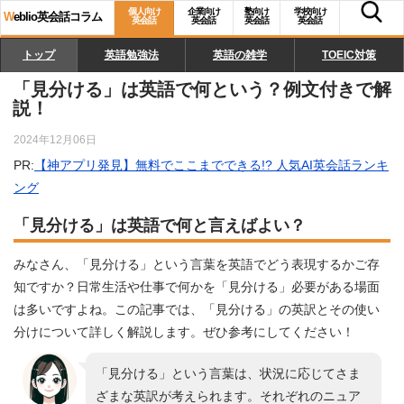
個人向け
企業向け
塾向け
学校向け
W
eblio英会話コラム
英会話
英会話
英会話
英会話
トップ
英語勉強法
英語の雑学
TOEIC対策
「見分ける」は英語で何という？例文付きで解
説！
2024年12月06日
PR:
【神アプリ発見】無料でここまでできる!? 人気AI英会話ランキ
ング
「見分ける」は英語で何と言えばよい？
みなさん、「見分ける」という言葉を英語でどう表現するかご存
知ですか？日常生活や仕事で何かを「見分ける」必要がある場面
は多いですよね。この記事では、「見分ける」の英訳とその使い
分けについて詳しく解説します。ぜひ参考にしてください！
「見分ける」という言葉は、状況に応じてさま
ざまな英訳が考えられます。それぞれのニュア