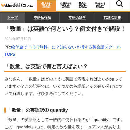
個人向け
企業向け
塾向け
学校向け
W
eblio英会話コラム
英会話
英会話
英会話
英会話
トップ
英語勉強法
英語の雑学
TOEIC対策
「数量」は英語で何という？例文付きで解説！
2024年07月12日
PR:
給付金で「ほぼ無料」に？知らないと損する英会話スクール
TOP5
「数量」は英語で何と言えばよい？
みなさん、「数量」はどのように英語で表現すればよいか知って
いますか？この記事では、いくつかの英語訳とその使い分けにつ
いて解説します。ぜひ参考にしてください。
「数量」の英語訳① quantity
「数量」の英語訳として一般的に使われるのが「quantity」です。
この「quantity」には、特定の数や量を表すニュアンスがありま