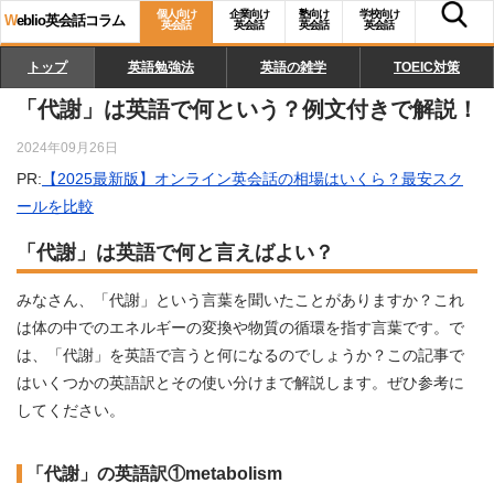
個人向け
企業向け
塾向け
学校向け
W
eblio英会話コラム
英会話
英会話
英会話
英会話
トップ
英語勉強法
英語の雑学
TOEIC対策
「代謝」は英語で何という？例文付きで解説！
2024年09月26日
PR:
【2025最新版】オンライン英会話の相場はいくら？最安スク
ールを比較
「代謝」は英語で何と言えばよい？
みなさん、「代謝」という言葉を聞いたことがありますか？これ
は体の中でのエネルギーの変換や物質の循環を指す言葉です。で
は、「代謝」を英語で言うと何になるのでしょうか？この記事で
はいくつかの英語訳とその使い分けまで解説します。ぜひ参考に
してください。
「代謝」の英語訳①metabolism