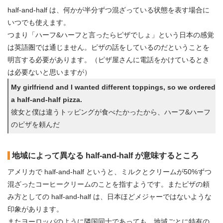
half-and-half は、何かが半分ずつ混ざっている状態を表す場合に
いつでも使えます。
つまり「ハーフ&ハーフと言ったらピザでしょ」という日本の感覚
は英語圏では通じません。ピザの話をしているのだということを
明言する必要があります。（ピザ屋さんに電話をかけているとき
は必要ないと思いますが）
My girlfriend and I wanted different toppings, so we ordered
a half-and-half pizza.
彼女と僕は違うトッピングが食べたかったから、ハーフ&ハーフ
のピザを頼んだ
地域によって異なる half-and-half が意味するところ
アメリカで half-and-half というと、ミルクとクリームが50%ずつ
混ざったコーヒークリームのことを指すようです。またピザの頼
み方としての half-and-half は、日本ほどメジャーではないような
印象があります。
またヨーロッパのように隣国同士であっても、地域ごとに特有の