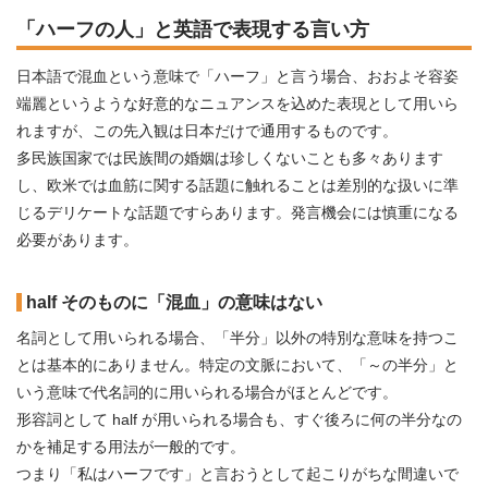
「ハーフの人」と英語で表現する言い方
日本語で混血という意味で「ハーフ」と言う場合、おおよそ容姿
端麗というような好意的なニュアンスを込めた表現として用いら
れますが、この先入観は日本だけで通用するものです。
多民族国家では民族間の婚姻は珍しくないことも多々あります
し、欧米では血筋に関する話題に触れることは差別的な扱いに準
じるデリケートな話題ですらあります。発言機会には慎重になる
必要があります。
half そのものに「混血」の意味はない
名詞として用いられる場合、「半分」以外の特別な意味を持つこ
とは基本的にありません。特定の文脈において、「～の半分」と
いう意味で代名詞的に用いられる場合がほとんどです。
形容詞として half が用いられる場合も、すぐ後ろに何の半分なの
かを補足する用法が一般的です。
つまり「私はハーフです」と言おうとして起こりがちな間違いで