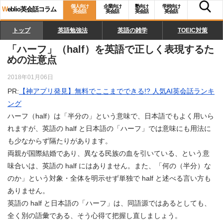
個人向け
企業向け
塾向け
学校向け
W
eblio英会話コラム
英会話
英会話
英会話
英会話
トップ
英語勉強法
英語の雑学
TOEIC対策
「ハーフ」（half）を英語で正しく表現するた
めの注意点
2018年01月06日
PR:
【神アプリ発見】無料でここまでできる!? 人気AI英会話ランキ
ング
ハーフ（half）は「半分の」という意味で、日本語でもよく用いら
れますが、英語の half と日本語の「ハーフ」では意味にも用法に
も少なからず隔たりがあります。
両親が国際結婚であり、異なる民族の血を引いている、という意
味合いは、英語の half にはありません。また、「何の（半分）な
のか」という対象・全体を明示せず単独で half と述べる言い方も
ありません。
英語の half と日本語の「ハーフ」は、同語源ではあるとしても、
全く別の語彙である、そう心得て把握し直しましょう。