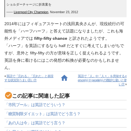
ショルダーチャージに折衷案を
――
Liverpool City Champion
, November 23, 2012
2014年にはフィギュアスケートの浅田真央さんが、現役続行の可
能性を「ハーフハーフ」と答えて話題になりましたが、これも海
外メディアでは
fifty-fifty chance
と訳されたようです。
「ハーフ」を英語にするなら half だとすぐに考えてしまいがちで
すが、意外と fifty-fifty の方が意味を正しく捉えられるようです。
英語を身に着けるにはこの発想の転換が必要なのかもしれませ
ん。
«
英語で「忘れる」「忘れた」と表現
英語で「人」や「人々」を意味する p
する状況別うまい言い方
erson(s) や people(s) の微妙な違いと使
い方
»
この記事に関連した記事
「市民プール」は英語でどういう？
「糖質制限ダイエット」は英語でどう言う？
「あの人は今」は英語でどう言う？