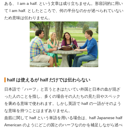
ある、 I am a half. という文章は成り立ちません。形容詞的に用い
て I am half. としたところで、何の半分なのかが述べられていない
ため意味は伝わりません。
half は使えるが half だけでは伝わらない
日本語で「ハーフ」と言うときはたいてい外国と日本の血が混ざ
った人のことを指し、多くの場合その人たちの見た目やスペック
を褒める意味で使われます。しかし英語で half の一語がそのよう
な意味を持つことはまずありません。
血筋に関して half という単語を用いる場合は、half Japanese half
American のようにどこの国とのハーフなのかを補足しながら述べ