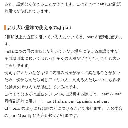
ると、誤解なく伝えることができます。このときの half には副詞
的用法が使われています。
より広い意味で使えるのは part
2種類以上の血筋を引いている人については、part が便利に使えま
す。
half は2つの国の血筋しか引いていない場合に使える単語ですが、
多国籍国家においてはもっと多くの人種が混ざり合うことも大い
にあり得ます。
例えばアメリカなどは特に先祖の出身が様々に異なることが多い
ため、傍から見たら同じアメリカ人に見える人たちの中にも多様
な起源を持つ人々が混在しているのです。
このような多くの血筋をいっぺんに説明する際には、 part を half
同様副詞的に用い、I'm part Italian, part Spanish, and part
Chinese. のように形容詞の前につけることで表せます。 この場合
の part はpartly にも言い換えが可能です。