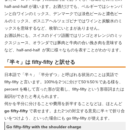
half-and-half が違います。お酒だけでも、ベルギーではシャンパ
ンと白ワインのミックス、デンマークでは淡色ビールと濃色ビー
ルのミックス、ボスニアヘルツェゴビナではワインと炭酸水のミ
ックスを意味するなど、枚挙にいとまがありません。
お酒以外にも、スイスのドイツ語圏ではリンゴとオレンジのミッ
クスジュース、オランダでは豚肉と牛肉の合い挽き肉を意味する
など、half-and-half が実に様々なものを表すことがわかります。
「半々」は fifty-fifty と訳せる
日本語で「半々」「半分ずつ」と呼ばれる状況のことは英語で
fifty-fifty と言います。100%を2つに分けて50％50％である様を、
percent を略して言った形が定着し、fifty-fifty という形容詞または
副詞ができたと考えられます。
何かを半分に分けることや費用を折半することなどは、ほとんど
go fifty-fifty
で表せます。また2つの対立する意見に半々で折り合
いをつけよう、といった場合にも go fifty-fifty が使えます。
Go fifty-fifty with the shoulder charge