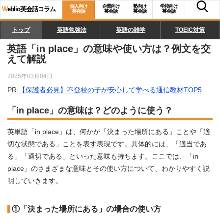
個人向け
企業向け
塾向け
学校向け
W
eblio英会話コラム
英会話
英会話
英会話
英会話
トップ
英語勉強法
英語の雑学
TOEIC対策
英語「in place」の意味や使い方は？例文を交
えて解説
2025年03月04日
PR:
【保護者必見】不登校の子が安心して学べる通信教材TOP5
「in place」の意味は？どのように使う？
英単語「in place」は、何かが「決まった場所にある」ことや「適
切な状態である」ことを表す表現です。具体的には、「適当であ
る」「適切である」といった意味も持ちます。ここでは、「in
place」のさまざまな意味とその使い方について、わかりやすく説
明していきます。
①「決まった場所にある」の場合の使い方