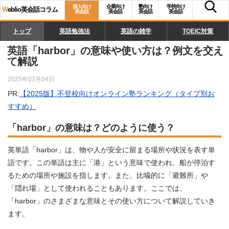
個人向け
企業向け
塾向け
学校向け
W
eblio英会話コラム
英会話
英会話
英会話
英会話
トップ
英語勉強法
英語の雑学
TOEIC対策
英語「harbor」の意味や使い方は？例文を交え
て解説
2025年03月04日
PR:
【2025版】不登校向けオンライン塾ランキング（タイプ別お
すすめ）
「harbor」の意味は？どのように使う？
英単語「harbor」は、物や人が安全に留まる場所や状況を表す単
語です。この単語は主に「港」という意味で使われ、船が停泊す
るための場所や施設を指します。また、比喩的に「避難所」や
「隠れ場」として使われることもあります。ここでは、
「harbor」のさまざまな意味とその使い方について解説していき
ます。