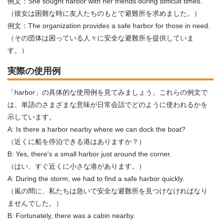
例文：She sought harbor with her friends during difficult times.
（彼女は困難な時に友人たちのもとで避難所を求めました。）
例文：The organization provides a safe harbor for those in need.
（その団体は困っている人々に安全な避難所を提供していま
す。）
実際の使用例
「harbor」の具体的な使用例を見てみましょう。これらの例文で
は、単語のさまざまな意味が日常会話でどのように使われるかを
示しています。
A: Is there a harbor nearby where we can dock the boat?
（近くに船を停泊できる港はありますか？）
B: Yes, there's a small harbor just around the corner.
（はい、すぐ近くに小さな港があります。）
A: During the storm, we had to find a safe harbor quickly.
（嵐の間に、私たちは急いで安全な避難所を見つけなければなり
ませんでした。）
B: Fortunately, there was a cabin nearby.