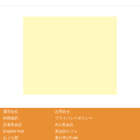
-->
-->
運営会社
お問合せ
利用規約
プライバシーポリシー
忍者英会話
ALL英会話
English Hub
英会話カフェ
おうち部
星の学びCafe