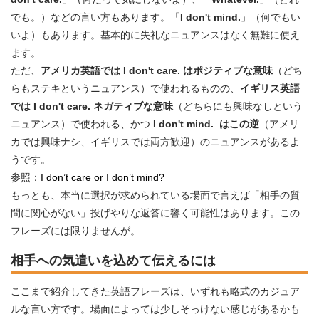
でも。）などの言い方もあります。「
I don't mind.
」（何でもい
いよ）もあります。基本的に失礼なニュアンスはなく無難に使え
ます。
ただ、
アメリカ英語では I don't care. はポジティブな意味
（どち
らもステキというニュアンス）で使われるものの、
イギリス英語
では I don't care. ネガティブな意味
（どちらにも興味なしという
ニュアンス）で使われる、かつ
I don't mind. はこの逆
（アメリ
カでは興味ナシ、イギリスでは両方歓迎）のニュアンスがあるよ
うです。
参照：
I don’t care or I don’t mind?
もっとも、本当に選択が求められている場面で言えば「相手の質
問に関心がない」投げやりな返答に響く可能性はあります。この
フレーズには限りませんが。
相手への気遣いを込めて伝えるには
ここまで紹介してきた英語フレーズは、いずれも略式のカジュア
ルな言い方です。場面によっては少しそっけない感じがあるかも