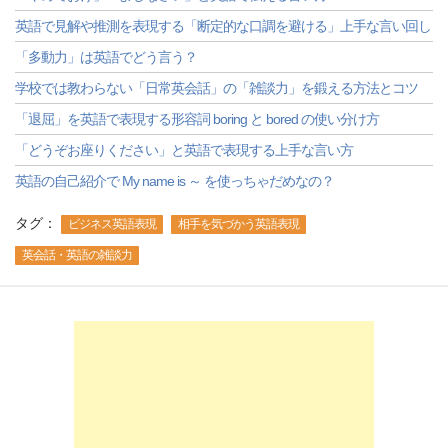
英語で見解や推測を表現する「断定的な口調を避ける」上手な言い回し
「多動力」は英語でどう言う？
学校では教わらない「日常英会話」の「雑談力」を鍛える方法とコツ
「退屈」を英語で表現する形容詞 boring と bored の使い分け方
「どうぞお座りください」と英語で表現する上手な言い方
英語の自己紹介で My name is ～ を使っちゃだめなの？
タグ：
ビジネス英語表現
相手を気づかう英語表現
英会話・英語の雑談力
-->
-->