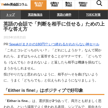
個人向け
企業向け
塾向け
学校向け
W
eblio英会話コラム
英会話
英会話
英会話
英会話
トップ
英語勉強法
英語の雑学
TOEIC対策
英語の会話で「判断を相手に任せる」ための上
手な答え方
2015年10月21日
PR:
Speakがまさかの180円!? いつ終わるかわからない神セール
「これとコレどっちがいい？」「どれにしようか？」なんて聞か
れたら、まずはちゃんと返答することがマナーです。「どっちで
も（なんでも）かまわないよ」と返したら相手は機嫌を損ねてし
まうかもしれません。
投げやりだなと思われないように、相手がへそを曲げないよう
に、うまく「どちらでも」と伝えられうようになりましょう。
「Either is fine!」はポジティブで好印象
「
Either is fine.
」は、選択肢が
2つ
あって、両方とも好ましく思
われる、という場面でよく使われる表現。シンプルで、前向きな