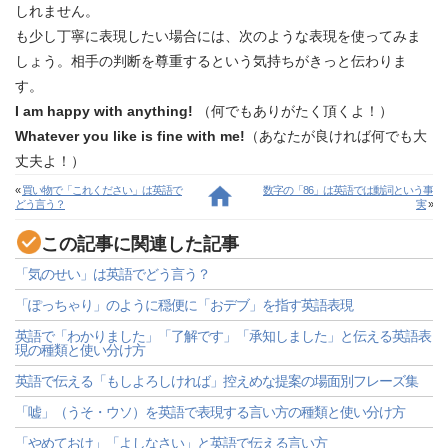
しれません。
も少し丁寧に表現したい場合には、次のような表現を使ってみま
しょう。相手の判断を尊重するという気持ちがきっと伝わりま
す。
I am happy with anything!
（何でもありがたく頂くよ！）
Whatever you like is fine with me!
（あなたが良ければ何でも大
丈夫よ！）
«
買い物で「これください」は英語で
数字の「86」は英語では動詞という事
どう言う？
実
»
この記事に関連した記事
「気のせい」は英語でどう言う？
「ぽっちゃり」のように穏便に「おデブ」を指す英語表現
英語で「わかりました」「了解です」「承知しました」と伝える英語表
現の種類と使い分け方
英語で伝える「もしよろしければ」控えめな提案の場面別フレーズ集
「嘘」（うそ・ウソ）を英語で表現する言い方の種類と使い分け方
「やめておけ」「よしなさい」と英語で伝える言い方