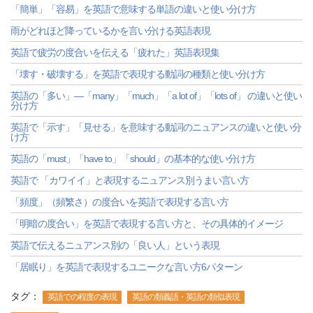
「簡単」「容易」を英語で意味する単語の違いと使い分け方
雨がどれほど降っているかを言い分ける英語表現
英語で疲労の度合いを伝える「疲れた」英語表現集
「壊す・破壊する」を英語で表現する動詞の種類と使い分け方
英語の「多い」―「many」「much」「a lot of」「lots of」 の違いと使い
分け方
英語で「示す」「見せる」を意味する動詞のニュアンスの違いと使い分
け方
英語の「must」「have to」「should」の基本的な使い分け方
英語で 「カワイイ」と表現するニュアンス別うまい言い方
「頻度」（頻繁さ）の度合いを英語で表現する言い方
「明暗の度合い」を英語で表現する言い方と、その具体的イメージ
英語で伝えるニュアンス別の「良い人」という表現
「居眠り」を英語で表現するユニークな言い方6パターン
タグ：
英語での程度の表現
英語の類義語・英語の類似表現