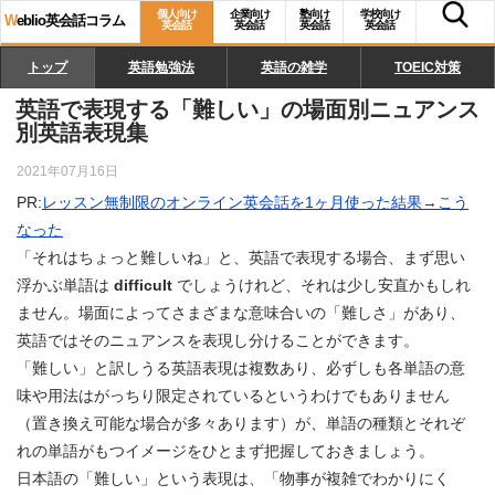
個人向け
企業向け
塾向け
学校向け
W
eblio英会話コラム
英会話
英会話
英会話
英会話
トップ
英語勉強法
英語の雑学
TOEIC対策
英語で表現する「難しい」の場面別ニュアンス
別英語表現集
2021年07月16日
PR:
レッスン無制限のオンライン英会話を1ヶ月使った結果→こう
なった
「それはちょっと難しいね」と、英語で表現する場合、まず思い
浮かぶ単語は
difficult
でしょうけれど、それは少し安直かもしれ
ません。場面によってさまざまな意味合いの「難しさ」があり、
英語ではそのニュアンスを表現し分けることができます。
「難しい」と訳しうる英語表現は複数あり、必ずしも各単語の意
味や用法はがっちり限定されているというわけでもありません
（置き換え可能な場合が多々あります）が、単語の種類とそれぞ
れの単語がもつイメージをひとまず把握しておきましょう。
日本語の「難しい」という表現は、「物事が複雑でわかりにく