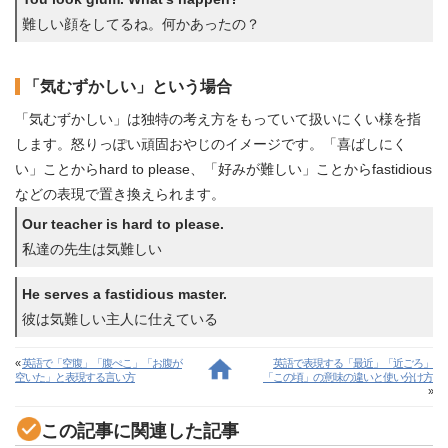
難しい顔をしてるね。何かあったの？
「気むずかしい」という場合
「気むずかしい」は独特の考え方をもっていて扱いにくい様を指
します。怒りっぽい頑固おやじのイメージです。「喜ばしにく
い」ことからhard to please、「好みが難しい」ことからfastidious
などの表現で置き換えられます。
Our teacher is hard to please.
私達の先生は気難しい
He serves a fastidious master.
彼は気難しい主人に仕えている
«
英語で「空腹」「腹ぺこ」「お腹が
英語で表現する「最近」「近ごろ」
空いた」と表現する言い方
「この頃」の意味の違いと使い分け方
»
この記事に関連した記事