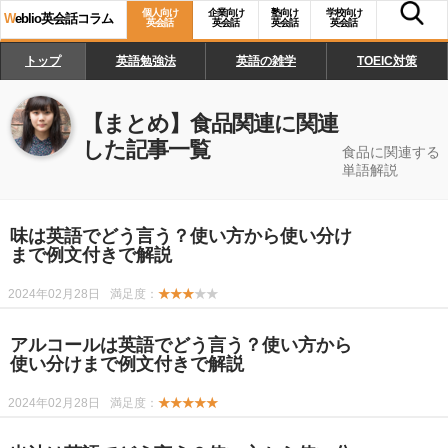
個人向け
企業向け
塾向け
学校向け
W
eblio英会話コラム
英会話
英会話
英会話
英会話
トップ
英語勉強法
英語の雑学
TOEIC対策
【まとめ】
食品関連
に関連
した記事一覧
食品に関連する
単語解説
味は英語でどう言う？使い方から使い分け
まで例文付きで解説
2024年02月28日
満足度：
★★★
★★
アルコールは英語でどう言う？使い方から
使い分けまで例文付きで解説
2024年02月28日
満足度：
★★★★★