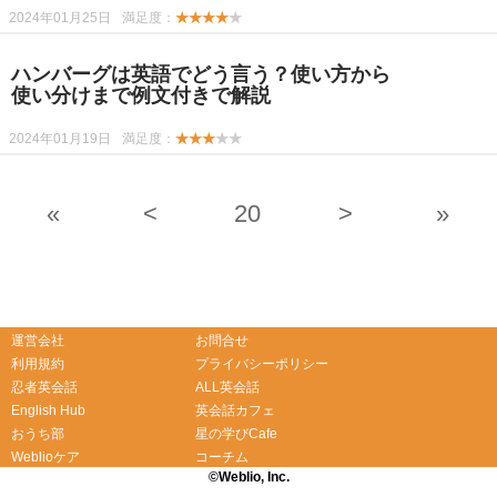
2024年01月25日
満足度：
★★★★
★
ハンバーグは英語でどう言う？使い方から
使い分けまで例文付きで解説
2024年01月19日
満足度：
★★★
★★
«
<
20
>
»
-->
-->
運営会社
お問合せ
利用規約
プライバシーポリシー
忍者英会話
ALL英会話
English Hub
英会話カフェ
おうち部
星の学びCafe
Weblioケア
コーチム
©Weblio, Inc.