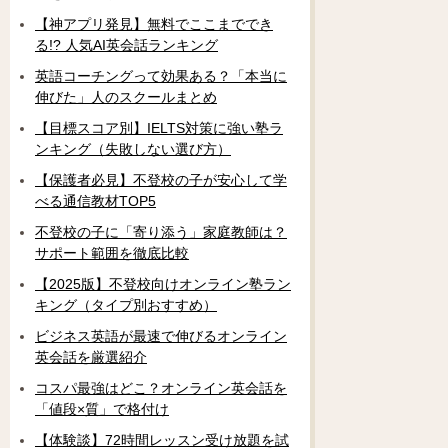
【神アプリ発見】無料でここまででき
る!? 人気AI英会話ランキング
英語コーチングって効果ある？「本当に
伸びた」人のスクールまとめ
【目標スコア別】IELTS対策に強い塾ラ
ンキング（失敗しない選び方）
【保護者必見】不登校の子が安心して学
べる通信教材TOP5
不登校の子に「寄り添う」家庭教師は？
サポート範囲を徹底比較
【2025版】不登校向けオンライン塾ラン
キング（タイプ別おすすめ）
ビジネス英語が最速で伸びるオンライン
英会話を厳選紹介
コスパ最強はどこ？オンライン英会話を
「値段×質」で格付け
【体験談】72時間レッスン受け放題を試