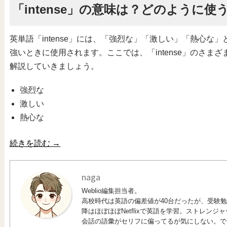
「intense」の意味は？どのように使
英単語「intense」には、「強烈な」「激しい」「熱心
強いときに使用されます。ここでは、「intense」のさ
解説していきましょう。
強烈な
激しい
熱心な
続きを読む
→
naga
Weblio編集担当者。
高校時代は英語の偏差値が40台だったが、受験勉強
降はほぼほぼNetflixで英語を学習。ストレン
会話の語彙がセリフに偏ってるが気にしない。で