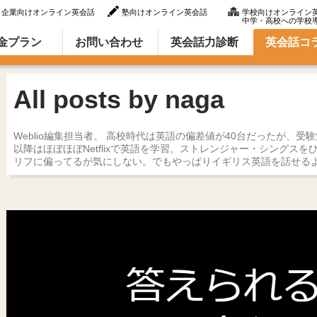
企業向けオンライン英会話
塾向けオンライン英会話
学校向けオンライン
中学・高校への学校
ラム（英語での言い方・英語表現）
金プラン
お問い合わせ
英会話力診断
英会話コ
All posts by naga
Weblio編集担当者。 高校時代は英語の偏差値が40台だったが、受
以降はほぼほぼNetflixで英語を学習。ストレンジャー・シングス
リフに偏ってるが気にしない。でもやっぱりイギリス英語を話せる