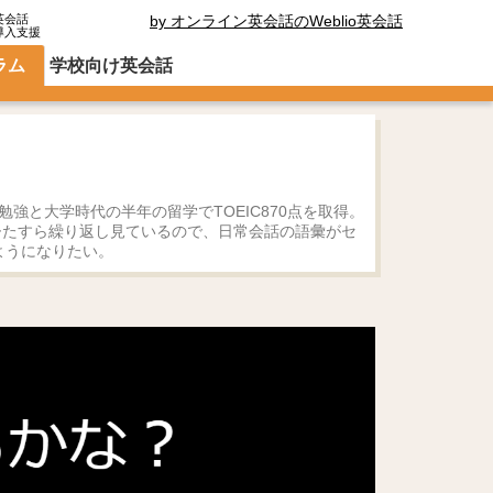
英会話
by オンライン英会話のWeblio英会話
導入支援
ラム
学校向け英会話
験勉強と大学時代の半年の留学でTOEIC870点を取得。
をひたすら繰り返し見ているので、日常会話の語彙がセ
ようになりたい。