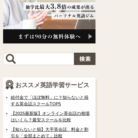
おススメ英語学習サービス
給付金で「ほぼ無料」に？知らないと損
する英会話スクールTOP5
【2025最新版】オンライン英会話の相場
はいくら？最安スクールを比較
【知らないと損】大手英会話、料金と割
引を「全部まとめて」比較