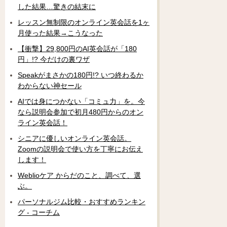
した結果…驚きの結末に
レッスン無制限のオンライン英会話を1ヶ
月使った結果→こうなった
【衝撃】29,800円のAI英会話が「180
円」!? 今だけの裏ワザ
Speakがまさかの180円!? いつ終わるか
わからない神セール
AIでは身につかない「コミュ力」を。今
なら説明会参加で初月480円からのオン
ライン英会話！
シニアに優しいオンライン英会話。
Zoomの説明会で使い方を丁寧にお伝え
します！
Weblioケア からだのこと、調べて、選
ぶ。
パーソナルジム比較・おすすめランキン
グ - コーチム