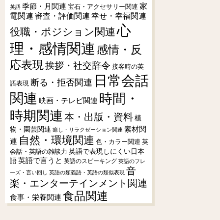
季節・月関連
家
宝石・アクセサリー関連
英語
電関連
審査・評価関連
幸せ・幸福関連
心
役職・ポジション関連
理・感情関連
感情・反
応表現
挨拶・社交辞令
接客時の英
日常会話
断る・拒否関連
語表現
関連
時間・
映画・テレビ関連
時期関連
本・出版・資料
植
素材関
物・園芸関連
癒し・リラクゼーション関連
自然・環境関連
連
色・カラー関連
英
会話・英語の雑談力
英語で表現しにくい日本
英語で言うと
語
英語のスピーキング
英語のフレ
音
ーズ・言い回し
英語の類義語・英語の類似表現
楽・エンターテインメント関連
食品関連
食事・栄養関連