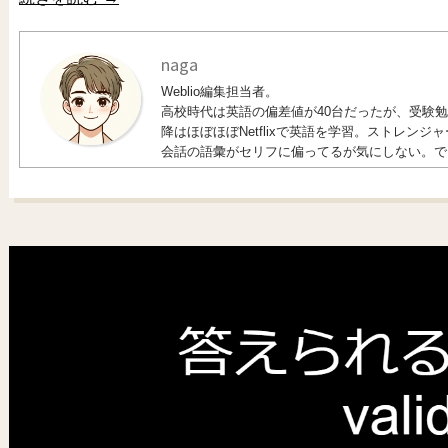
naga
Weblio編集担当者。
高校時代は英語の偏差値が40台だったが、受験勉強
降はほぼほぼNetflixで英語を学習。ストレン
会話の語彙がセリフに偏ってるが気にしない。で