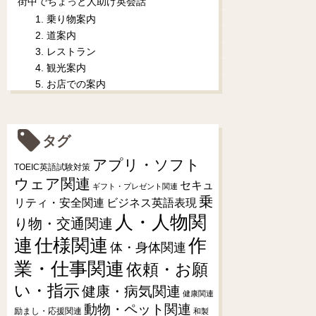
街中でちょっと人助け英会話
1. 乗り物案内
2. 道案内
3. レストラン
4. 観光案内
5. お店での案内
タグ
アプリ・ソフト
TOEIC英語試験対策
ウェア関連
セキュ
ギフト・プレゼント関連
乗
リティ・安全関連
ビジネス英語表現
人・人物関
り物・交通関連
連
仕様関連
作
体・身体関連
業・仕事関連
依頼・お願
い・指示
健康・病気関連
健康関連
動物・ペット関連
励まし・応援関連
和製