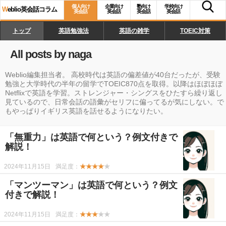
個人向け
企業向け
塾向け
学校向け
W
eblio英会話コラム
英会話
英会話
英会話
英会話
トップ
英語勉強法
英語の雑学
TOEIC対策
All posts by naga
Weblio編集担当者。 高校時代は英語の偏差値が40台だったが、受験
勉強と大学時代の半年の留学でTOEIC870点を取得。以降はほぼほぼ
Netflixで英語を学習。ストレンジャー・シングスをひたすら繰り返し
見ているので、日常会話の語彙がセリフに偏ってるが気にしない。で
もやっぱりイギリス英語を話せるようになりたい。
「無重力」は英語で何という？例文付きで
解説！
2024年11月15日
満足度：
★★★★
★
「マンツーマン」は英語で何という？例文
付きで解説！
2024年11月15日
満足度：
★★★
★★