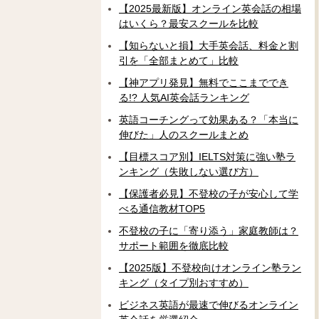
【2025最新版】オンライン英会話の相場
はいくら？最安スクールを比較
【知らないと損】大手英会話、料金と割
引を「全部まとめて」比較
【神アプリ発見】無料でここまででき
る!? 人気AI英会話ランキング
英語コーチングって効果ある？「本当に
伸びた」人のスクールまとめ
【目標スコア別】IELTS対策に強い塾ラ
ンキング（失敗しない選び方）
【保護者必見】不登校の子が安心して学
べる通信教材TOP5
不登校の子に「寄り添う」家庭教師は？
サポート範囲を徹底比較
【2025版】不登校向けオンライン塾ラン
キング（タイプ別おすすめ）
ビジネス英語が最速で伸びるオンライン