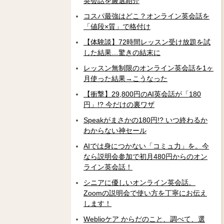
英会話を厳選紹介
コスパ最強はどこ？オンライン英会話を
「値段×質」で格付け
【体験談】72時間レッスン受け放題を試
した結果…驚きの結末に
レッスン無制限のオンライン英会話を1ヶ
月使った結果→こうなった
【衝撃】29,800円のAI英会話が「180
円」!? 今だけの裏ワザ
Speakがまさかの180円!? いつ終わるか
わからない神セール
AIでは身につかない「コミュ力」を。今
なら説明会参加で初月480円からのオン
ライン英会話！
シニアに優しいオンライン英会話。
Zoomの説明会で使い方を丁寧にお伝え
します！
Weblioケア からだのこと、調べて、選