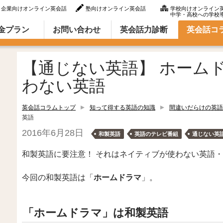
企業向けオンライン英会話
塾向けオンライン英会話
学校向けオンライン
中学・高校への学校
ラム（英語での言い方・英語表現）
金プラン
お問い合わせ
英会話力診断
英会話コ
【通じない英語】 ホーム
わない英語
英会話コラムトップ
知って得する英語の知識
間違いだらけの英語
英語
2016年6月28日
和製英語
英語のテレビ番組
通じない英
和製英語に要注意！ それはネイティブが使わない英語
今回の和製英語は「
ホームドラマ
」。
「ホームドラマ」は和製英語