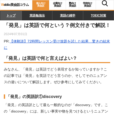
個人向け
企業向け
塾向け
学校向け
W
eblio英会話コラム
英会話
英会話
英会話
英会話
トップ
英語勉強法
英語の雑学
TOEIC対策
「発見」は英語で何という？例文付きで解説！
2024年07月01日
PR:
【体験談】72時間レッスン受け放題を試した結果…驚きの結末
に
「発見」は英語で何と言えばよい？
みなさん、「発見」は英語でどう表現するか知っていますか？こ
の記事では「発見」を英語でどう言うのか、そしてそのニュアン
スの違いについて解説します。ぜひ参考にしてみてください。
「発見」の英語訳①discovery
「発見」の英語訳として最も一般的なのが「discovery」です。こ
の「discovery」には、新しい事実や物を見つけるというニュアン