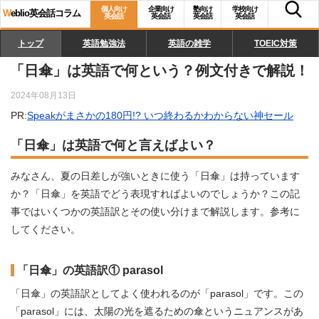
個人向け
企業向け
塾向け
学校向け
W
eblio英会話コラム
英会話
英会話
英会話
英会話
トップ
英語勉強法
英語の雑学
TOEIC対策
「日傘」は英語で何という？例文付きで解説！
2024年08月13日
PR:
Speakがまさかの180円!? いつ終わるかわからない神セール
「日傘」は英語で何と言えばよい？
みなさん、夏の日差しが強いときに使う「日傘」は持っています
か？「日傘」を英語でどう表現すればよいのでしょうか？この記
事ではいくつかの英語訳とその使い分けまで解説します。参考に
してください。
「日傘」の英語訳① parasol
「日傘」の英語訳としてよく使われるのが「parasol」です。この
「parasol」には、太陽の光を遮るための傘というニュアンスがあ