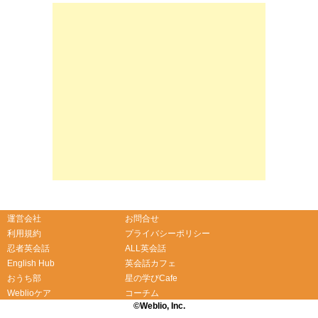
運営会社
お問合せ
利用規約
プライバシーポリシー
忍者英会話
ALL英会話
English Hub
英会話カフェ
おうち部
星の学びCafe
Weblioケア
コーチム
©Weblio, Inc.