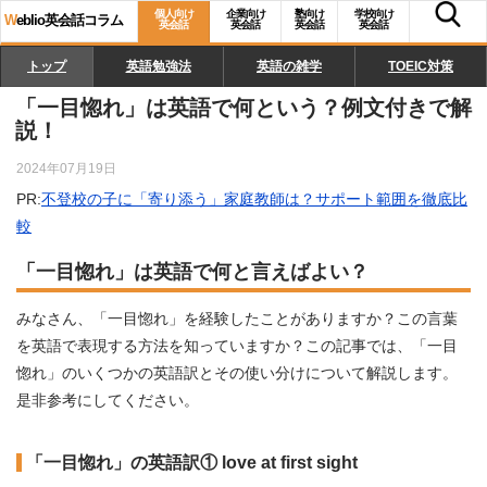
個人向け
企業向け
塾向け
学校向け
W
eblio英会話コラム
英会話
英会話
英会話
英会話
トップ
英語勉強法
英語の雑学
TOEIC対策
「一目惚れ」は英語で何という？例文付きで解
説！
2024年07月19日
PR:
不登校の子に「寄り添う」家庭教師は？サポート範囲を徹底比
較
「一目惚れ」は英語で何と言えばよい？
みなさん、「一目惚れ」を経験したことがありますか？この言葉
を英語で表現する方法を知っていますか？この記事では、「一目
惚れ」のいくつかの英語訳とその使い分けについて解説します。
是非参考にしてください。
「一目惚れ」の英語訳① love at first sight