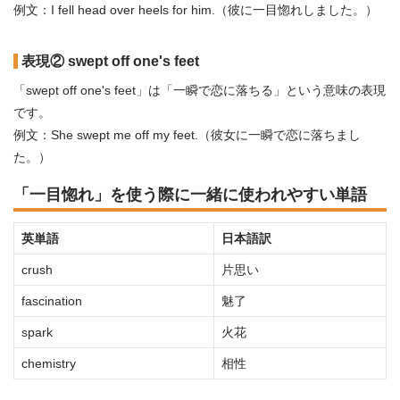
例文：I fell head over heels for him.（彼に一目惚れしました。）
表現② swept off one's feet
「swept off one's feet」は「一瞬で恋に落ちる」という意味の表現
です。
例文：She swept me off my feet.（彼女に一瞬で恋に落ちまし
た。）
「一目惚れ」を使う際に一緒に使われやすい単語
英単語
日本語訳
crush
片思い
fascination
魅了
spark
火花
chemistry
相性