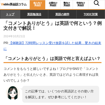
個人向け
企業向け
塾向け
学校向け
W
eblio英会話コラム
英会話
英会話
英会話
英会話
トップ
英語勉強法
英語の雑学
TOEIC対策
「コメントありがとう」は英語で何という？例
文付きで解説！
2024年10月21日
PR:
【体験談】72時間レッスン受け放題を試した結果…驚きの結末
に
「コメントありがとう」は英語で何と言えばよい？
コメントをもらうと嬉しいですよね！ブログやSNSで「コメント
ありがとう」と伝えたいとき、英語ではどのように表現すれば良
いのでしょうか？
この記事では、いくつかの英語訳とその使い方
を解説します。ぜひ参考にしてください！