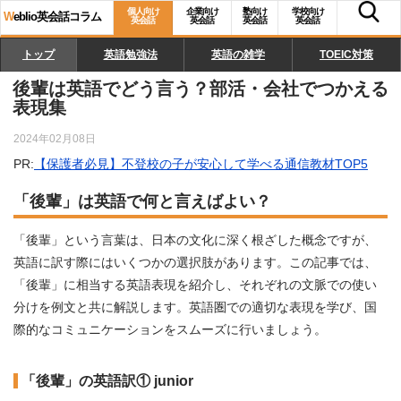
個人向け
企業向け
塾向け
学校向け
W
eblio英会話コラム
英会話
英会話
英会話
英会話
トップ
英語勉強法
英語の雑学
TOEIC対策
後輩は英語でどう言う？部活・会社でつかえる
表現集
2024年02月08日
PR:
【保護者必見】不登校の子が安心して学べる通信教材TOP5
「後輩」は英語で何と言えばよい？
「後輩」という言葉は、日本の文化に深く根ざした概念ですが、
英語に訳す際にはいくつかの選択肢があります。この記事では、
「後輩」に相当する英語表現を紹介し、それぞれの文脈での使い
分けを例文と共に解説します。英語圏での適切な表現を学び、国
際的なコミュニケーションをスムーズに行いましょう。
「後輩」の英語訳① junior