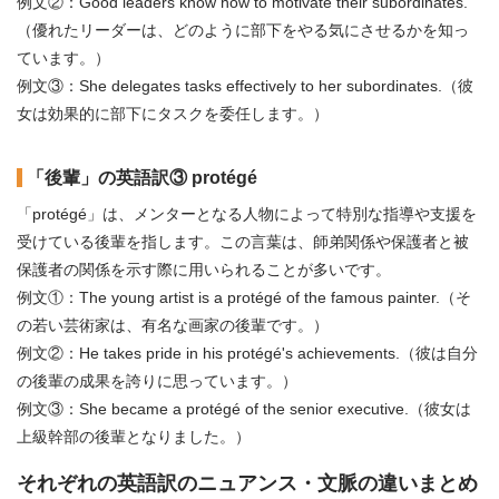
例文②：Good leaders know how to motivate their subordinates.
（優れたリーダーは、どのように部下をやる気にさせるかを知っ
ています。）
例文③：She delegates tasks effectively to her subordinates.（彼
女は効果的に部下にタスクを委任します。）
「後輩」の英語訳③ protégé
「protégé」は、メンターとなる人物によって特別な指導や支援を
受けている後輩を指します。この言葉は、師弟関係や保護者と被
保護者の関係を示す際に用いられることが多いです。
例文①：The young artist is a protégé of the famous painter.（そ
の若い芸術家は、有名な画家の後輩です。）
例文②：He takes pride in his protégé's achievements.（彼は自分
の後輩の成果を誇りに思っています。）
例文③：She became a protégé of the senior executive.（彼女は
上級幹部の後輩となりました。）
それぞれの英語訳のニュアンス・文脈の違いまとめ