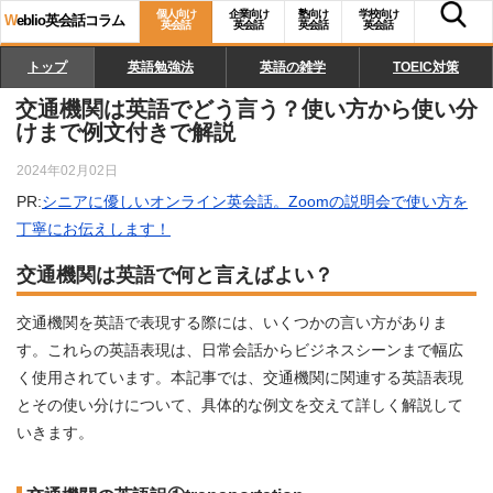
個人向け
企業向け
塾向け
学校向け
W
eblio英会話コラム
英会話
英会話
英会話
英会話
トップ
英語勉強法
英語の雑学
TOEIC対策
交通機関は英語でどう言う？使い方から使い分
けまで例文付きで解説
2024年02月02日
PR:
シニアに優しいオンライン英会話。Zoomの説明会で使い方を
丁寧にお伝えします！
交通機関は英語で何と言えばよい？
交通機関を英語で表現する際には、いくつかの言い方がありま
す。これらの英語表現は、日常会話からビジネスシーンまで幅広
く使用されています。本記事では、交通機関に関連する英語表現
とその使い分けについて、具体的な例文を交えて詳しく解説して
いきます。