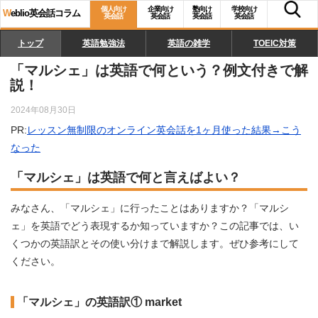
個人向け
企業向け
塾向け
学校向け
W
eblio英会話コラム
英会話
英会話
英会話
英会話
トップ
英語勉強法
英語の雑学
TOEIC対策
「マルシェ」は英語で何という？例文付きで解
説！
2024年08月30日
PR:
レッスン無制限のオンライン英会話を1ヶ月使った結果→こう
なった
「マルシェ」は英語で何と言えばよい？
みなさん、「マルシェ」に行ったことはありますか？「マルシ
ェ」を英語でどう表現するか知っていますか？この記事では、い
くつかの英語訳とその使い分けまで解説します。ぜひ参考にして
ください。
「マルシェ」の英語訳① market