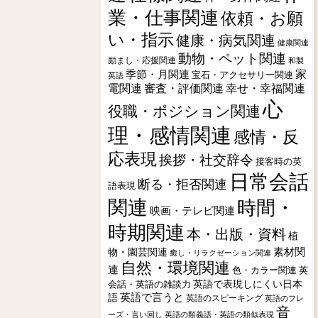
業・仕事関連
依頼・お願
い・指示
健康・病気関連
健康関連
動物・ペット関連
励まし・応援関連
和製
季節・月関連
家
宝石・アクセサリー関連
英語
電関連
審査・評価関連
幸せ・幸福関連
心
役職・ポジション関連
理・感情関連
感情・反
応表現
挨拶・社交辞令
接客時の英
日常会話
断る・拒否関連
語表現
関連
時間・
映画・テレビ関連
時期関連
本・出版・資料
植
素材関
物・園芸関連
癒し・リラクゼーション関連
自然・環境関連
連
色・カラー関連
英
会話・英語の雑談力
英語で表現しにくい日本
英語で言うと
語
英語のスピーキング
英語のフレ
音
ーズ・言い回し
英語の類義語・英語の類似表現