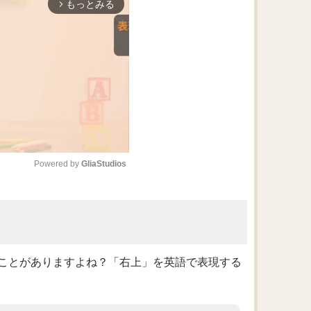
もっとみる
arrow_forward_ios
Powered by 
GliaStudios
M
u
t
e
ことがありますよね？「右上」を英語で表現する