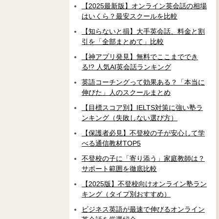
【2025最新版】オンライン英会話の相場
はいくら？最安スクールを比較
【知らないと損】大手英会話、料金と割
引を「全部まとめて」比較
【神アプリ発見】無料でここまででき
る!? 人気AI英会話ランキング
英語コーチングって効果ある？「本当に
伸びた」人のスクールまとめ
【目標スコア別】IELTS対策に強い塾ラ
ンキング（失敗しない選び方）
【保護者必見】不登校の子が安心して学
べる通信教材TOP5
不登校の子に「寄り添う」家庭教師は？
サポート範囲を徹底比較
【2025版】不登校向けオンライン塾ラン
キング（タイプ別おすすめ）
ビジネス英語が最速で伸びるオンライン