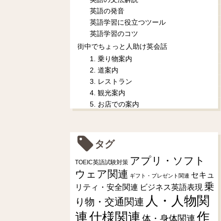
英語の発音
英語学習に役立つツール
英語学習のコツ
街中でちょっと人助け英会話
1. 乗り物案内
2. 道案内
3. レストラン
4. 観光案内
5. お店での案内
タグ
アプリ・ソフト
TOEIC英語試験対策
ウェア関連
セキュ
ギフト・プレゼント関連
乗
リティ・安全関連
ビジネス英語表現
人・人物関
り物・交通関連
連
仕様関連
作
体・身体関連