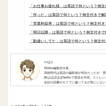
「お仕事お疲れ様」は英語で何という？例文
「作った」は英語で何という？例文付きで解
「営業利益率」は英語で何という？例文付き
「明日以降」は英語で何という？例文付きで
「勘違いしてた」は英語で何という？例文付
naga
Weblio編集担当者。
高校時代は英語の偏差値が40台だったが、受験
降はほぼほぼNetflixで英語を学習。ス
会話の語彙がセリフに偏ってるが気にしない