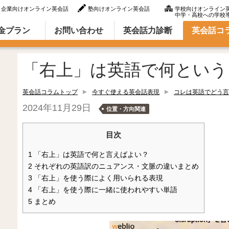
企業向けオンライン英会話
塾向けオンライン英会話
学校向けオンライン
中学・高校への学校
ラム（英語での言い方・英語表現）
金プラン
お問い合わせ
英会話力診断
英会話コ
「右上」は英語で何という
英会話コラムトップ
今すぐ使える英会話表現
コレは英語でどう言
2024年11月29日
位置・方向関連
目次
1
「右上」は英語で何と言えばよい？
2
それぞれの英語訳のニュアンス・文脈の違いまとめ
3
「右上」を使う際によく用いられる表現
4
「右上」を使う際に一緒に使われやすい単語
5
まとめ