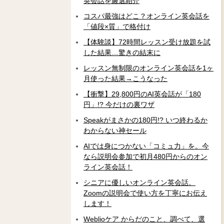
英会話を厳選紹介
コスパ最強はどこ？オンライン英会話を
「値段×質」で格付け
【体験談】72時間レッスン受け放題を試
した結果…驚きの結末に
レッスン無制限のオンライン英会話を1ヶ
月使った結果→こうなった
【衝撃】29,800円のAI英会話が「180
円」!? 今だけの裏ワザ
Speakがまさかの180円!? いつ終わるか
わからない神セール
AIでは身につかない「コミュ力」を。今
なら説明会参加で初月480円からのオン
ライン英会話！
シニアに優しいオンライン英会話。
Zoomの説明会で使い方を丁寧にお伝え
します！
Weblioケア からだのこと、調べて、選