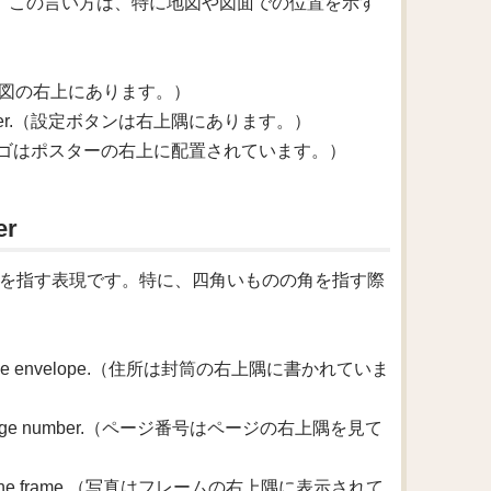
現です。この言い方は、特に地図や図面での位置を示す
ap.（凡例は地図の右上にあります。）
er right corner.（設定ボタンは右上隅にあります。）
 the poster.（ロゴはポスターの右上に配置されています。）
er
「右上の隅」を指す表現です。特に、四角いものの角を指す際
 corner of the envelope.（住所は封筒の右上隅に書かれていま
ge for the page number.（ページ番号はページの右上隅を見て
d corner of the frame.（写真はフレームの右上隅に表示されて