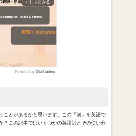
もっとみる
arrow_forward_ios
Powered by 
GliaStudios
M
u
t
e
うことがあるかと思います。この「溝」を英語で
か？この記事ではいくつかの英語訳とその使い分