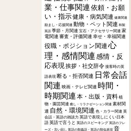
業・仕事関連
依頼・お願
い・指示
健康・病気関連
健康関連
動物・ペット関連
励まし・応援関連
和製
季節・月関連
家
宝石・アクセサリー関連
英語
電関連
審査・評価関連
幸せ・幸福関連
心
役職・ポジション関連
理・感情関連
感情・反
応表現
挨拶・社交辞令
接客時の英
日常会話
断る・拒否関連
語表現
関連
時間・
映画・テレビ関連
時期関連
本・出版・資料
植
素材関
物・園芸関連
癒し・リラクゼーション関連
自然・環境関連
連
色・カラー関連
英
会話・英語の雑談力
英語で表現しにくい日本
英語で言うと
語
英語のスピーキング
英語のフレ
音
ーズ・言い回し
英語の類義語・英語の類似表現