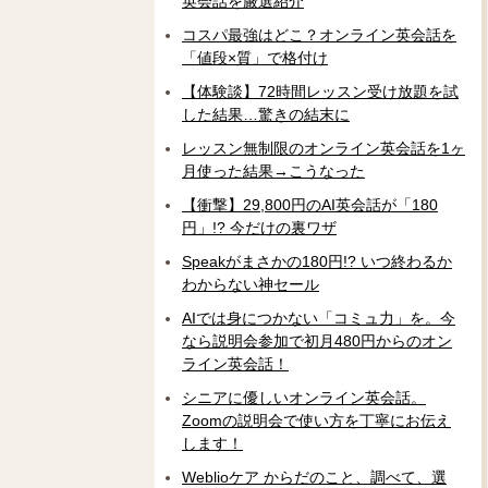
英会話を厳選紹介
コスパ最強はどこ？オンライン英会話を
「値段×質」で格付け
【体験談】72時間レッスン受け放題を試
した結果…驚きの結末に
レッスン無制限のオンライン英会話を1ヶ
月使った結果→こうなった
【衝撃】29,800円のAI英会話が「180
円」!? 今だけの裏ワザ
Speakがまさかの180円!? いつ終わるか
わからない神セール
AIでは身につかない「コミュ力」を。今
なら説明会参加で初月480円からのオン
ライン英会話！
シニアに優しいオンライン英会話。
Zoomの説明会で使い方を丁寧にお伝え
します！
Weblioケア からだのこと、調べて、選