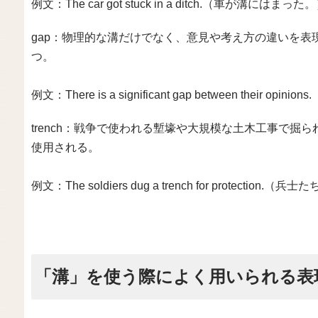
例文：The car got stuck in a ditch.（車が溝にはまった
gap：物理的な溝だけでなく、意見や考え方の違いを
つ。
例文：There is a significant gap between thei
trench：戦争で使われる塹壕や大規模な土木工事で掘
使用される。
例文：The soldiers dug a trench for protec
「溝」を使う際によく用いられる表