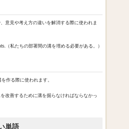
の表現で、意見や考え方の違いを解消する際に使われま
r departments.（私たちの部署間の溝を埋める必要がある。）
的な溝を作る際に使われます。
drainage.（排水を改善するために溝を掘らなければならなかっ
い単語