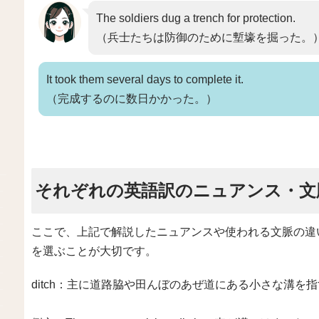
The soldiers dug a trench for protection.
（兵士たちは防御のために塹壕を掘った。
It took them several days to complete it.
（完成するのに数日かかった。）
それぞれの英語訳のニュアンス・文
ここで、上記で解説したニュアンスや使われる文脈の違
を選ぶことが大切です。
ditch：主に道路脇や田んぼのあぜ道にある小さな溝