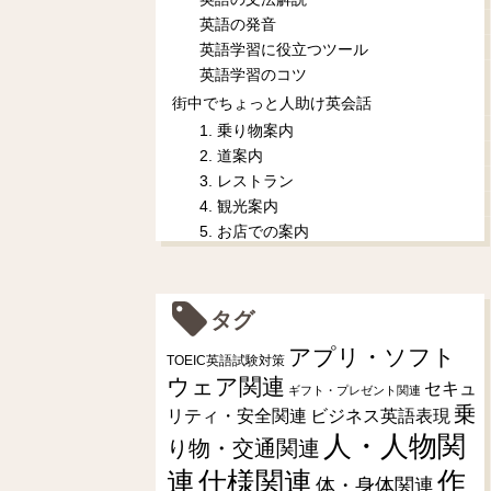
英語の発音
英語学習に役立つツール
英語学習のコツ
街中でちょっと人助け英会話
1. 乗り物案内
2. 道案内
3. レストラン
4. 観光案内
5. お店での案内
タグ
アプリ・ソフト
TOEIC英語試験対策
ウェア関連
セキュ
ギフト・プレゼント関連
乗
リティ・安全関連
ビジネス英語表現
人・人物関
り物・交通関連
連
仕様関連
作
体・身体関連