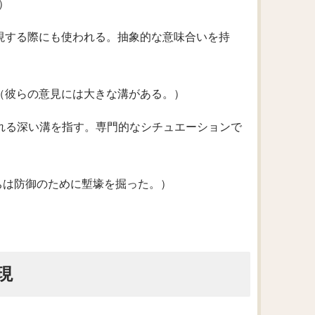
。）
表現する際にも使われる。抽象的な意味合いを持
r opinions.（彼らの意見には大きな溝がある。）
られる深い溝を指す。専門的なシチュエーションで
tion.（兵士たちは防御のために塹壕を掘った。）
現