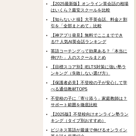
【2025最新版】オンライン英会話の相場
はいくら？最安スクールを比較
【知らないと損】大手英会話、料金と割
引を「全部まとめて」比較
【神アプリ発見】無料でここまででき
る!? 人気AI英会話ランキング
英語コーチングって効果ある？「本当に
伸びた」人のスクールまとめ
【目標スコア別】IELTS対策に強い塾ラ
ンキング（失敗しない選び方）
【保護者必見】不登校の子が安心して学
べる通信教材TOP5
不登校の子に「寄り添う」家庭教師は？
サポート範囲を徹底比較
【2025版】不登校向けオンライン塾ラン
キング（タイプ別おすすめ）
ビジネス英語が最速で伸びるオンライン