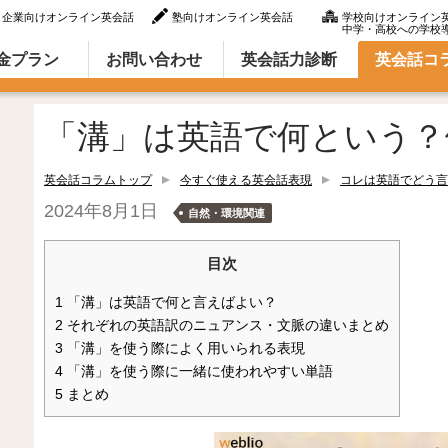
企業向けオンライン英会話
塾向けオンライン英会話
学校向けオンライン
中学・高校への学校
ラム（英語での言い方・英語表現）
金プラン
お問い合わせ
英会話力診断
英会話コ
「溝」は英語で何という？
英会話コラムトップ
今すぐ使える英会話表現
コレは英語でどう言
2024年8月1日
自然・環境関連
目次
1
「溝」は英語で何と言えばよい？
2
それぞれの英語訳のニュアンス・文脈の違いまとめ
3
「溝」を使う際によく用いられる表現
4
「溝」を使う際に一緒に使われやすい単語
5
まとめ