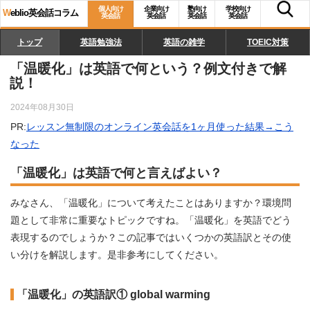
個人向け
企業向け
塾向け
学校向け
W
eblio英会話コラム
英会話
英会話
英会話
英会話
トップ
英語勉強法
英語の雑学
TOEIC対策
「温暖化」は英語で何という？例文付きで解
説！
2024年08月30日
PR:
レッスン無制限のオンライン英会話を1ヶ月使った結果→こう
なった
「温暖化」は英語で何と言えばよい？
みなさん、「温暖化」について考えたことはありますか？環境問
題として非常に重要なトピックですね。「温暖化」を英語でどう
表現するのでしょうか？この記事ではいくつかの英語訳とその使
い分けを解説します。是非参考にしてください。
「温暖化」の英語訳① global warming