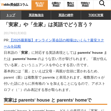
個人向け
企業向け
塾向け
学校向け
W
eblio英会話コラム
英会話
英会話
英会話
英会話
トップ
英語勉強法
英語の雑学
TOEIC対策
「実家」や「生家」は英語でどう言う？
2017年01月30日
PR:
【2025最新版】オンライン英会話の相場はいくら？最安スク
ールを比較
日本語の「
実家
」に対応する英語表現としては
parents' house
ま
たは
parents' home
のような言い方が挙げられます。「親が住ん
でいる家」というニュアンスを中心とする言い方です。
基本的には「親」といえば父母・両親が念頭に置かれるため、
parent（親）は複数形で parent
s
と表現されます。複数形の s が
付いた語にさらに所有格の 's を加えることになるので、アポスト
ロフィ（ ' ）のみ表記する形が取られます。
実家は parents' house と parents' homeで
parents' house と parents' home 、どちらの表現でも「実家」に