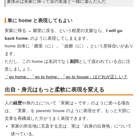
夏休みは実家に帰って昔の友達と一緒に遊んだんだ
単に home と表現してもよい
実家に帰る → 郷里に戻る、という程度の文脈なら、
I will go
back home.
のように表現してしまえます。
home 自体に「郷里（に）」「故郷（に）」という意味合いがあり
ます。
ただし、この home は名詞でなく
副詞
として扱われている点に注
意しましょう。
「go home」「go to home」「go to house」はどれが正しい？
出自・身元はもっと柔軟に表現を変える
人の
経歴
や身の上について「実家は～です」のように述べる場合
は、「実家」を parents’ house のように表現せず、もっと大胆に
文章を再構成した方がうまく表現できます。
実家の所在地に言及する文は、実は「自身の出身地」について
述べている。