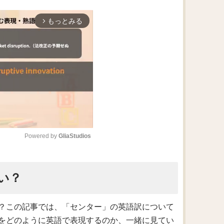
もっとみる
arrow_forward_ios
Powered by 
GliaStudios
M
い？
u
t
e
？この記事では、「センター」の英語訳について
をどのように英語で表現するのか、一緒に見てい