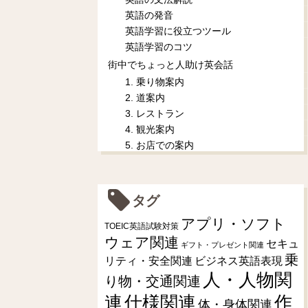
英語の発音
英語学習に役立つツール
英語学習のコツ
街中でちょっと人助け英会話
1. 乗り物案内
2. 道案内
3. レストラン
4. 観光案内
5. お店での案内
タグ
アプリ・ソフト
TOEIC英語試験対策
ウェア関連
セキュ
ギフト・プレゼント関連
乗
リティ・安全関連
ビジネス英語表現
人・人物関
り物・交通関連
連
仕様関連
作
体・身体関連