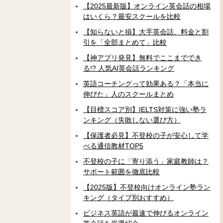
【2025最新版】オンライン英会話の相場
はいくら？最安スクールを比較
【知らないと損】大手英会話、料金と割
引を「全部まとめて」比較
【神アプリ発見】無料でここまででき
る!? 人気AI英会話ランキング
英語コーチングって効果ある？「本当に
伸びた」人のスクールまとめ
【目標スコア別】IELTS対策に強い塾ラ
ンキング（失敗しない選び方）
【保護者必見】不登校の子が安心して学
べる通信教材TOP5
不登校の子に「寄り添う」家庭教師は？
サポート範囲を徹底比較
【2025版】不登校向けオンライン塾ラン
キング（タイプ別おすすめ）
ビジネス英語が最速で伸びるオンライン