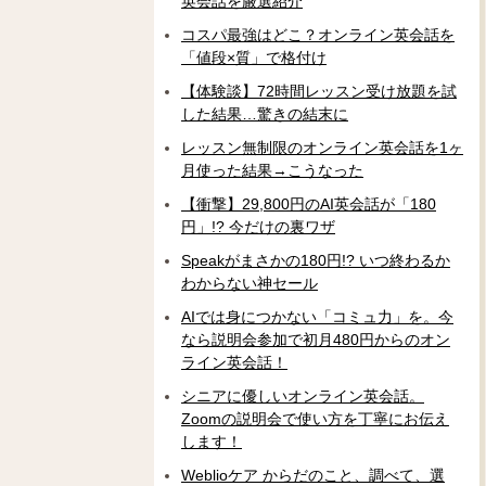
英会話を厳選紹介
コスパ最強はどこ？オンライン英会話を
「値段×質」で格付け
【体験談】72時間レッスン受け放題を試
した結果…驚きの結末に
レッスン無制限のオンライン英会話を1ヶ
月使った結果→こうなった
【衝撃】29,800円のAI英会話が「180
円」!? 今だけの裏ワザ
Speakがまさかの180円!? いつ終わるか
わからない神セール
AIでは身につかない「コミュ力」を。今
なら説明会参加で初月480円からのオン
ライン英会話！
シニアに優しいオンライン英会話。
Zoomの説明会で使い方を丁寧にお伝え
します！
Weblioケア からだのこと、調べて、選