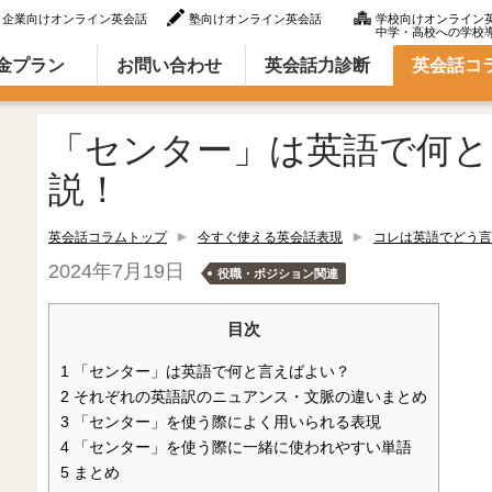
企業向けオンライン英会話
塾向けオンライン英会話
学校向けオンライン
中学・高校への学校
ラム（英語での言い方・英語表現）
金プラン
お問い合わせ
英会話力診断
英会話コ
「センター」は英語で何と
説！
英会話コラムトップ
今すぐ使える英会話表現
コレは英語でどう言
2024年7月19日
役職・ポジション関連
目次
1
「センター」は英語で何と言えばよい？
2
それぞれの英語訳のニュアンス・文脈の違いまとめ
3
「センター」を使う際によく用いられる表現
4
「センター」を使う際に一緒に使われやすい単語
5
まとめ