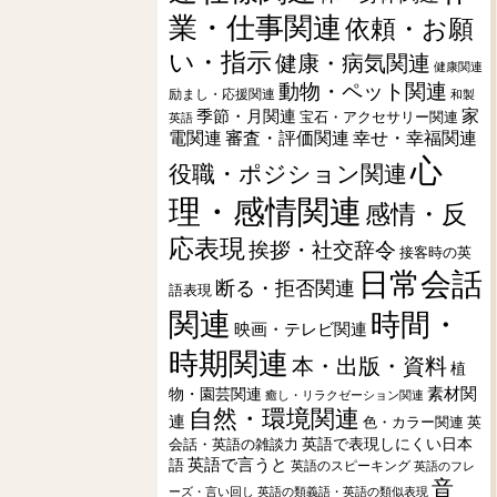
業・仕事関連
依頼・お願
い・指示
健康・病気関連
健康関連
動物・ペット関連
励まし・応援関連
和製
季節・月関連
家
宝石・アクセサリー関連
英語
電関連
審査・評価関連
幸せ・幸福関連
心
役職・ポジション関連
理・感情関連
感情・反
応表現
挨拶・社交辞令
接客時の英
日常会話
断る・拒否関連
語表現
関連
時間・
映画・テレビ関連
時期関連
本・出版・資料
植
素材関
物・園芸関連
癒し・リラクゼーション関連
自然・環境関連
連
色・カラー関連
英
会話・英語の雑談力
英語で表現しにくい日本
英語で言うと
語
英語のスピーキング
英語のフレ
音
ーズ・言い回し
英語の類義語・英語の類似表現