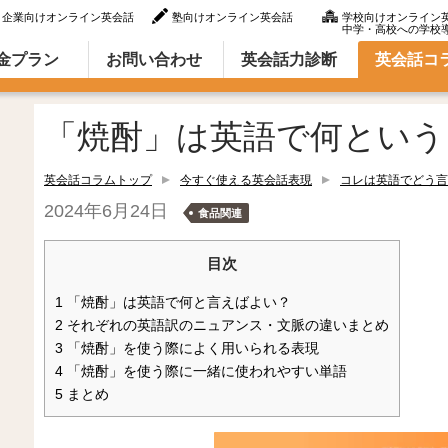
企業向けオンライン英会話
塾向けオンライン英会話
学校向けオンライン
中学・高校への学校
ラム（英語での言い方・英語表現）
金プラン
お問い合わせ
英会話力診断
英会話コ
「焼酎」は英語で何という
英会話コラムトップ
今すぐ使える英会話表現
コレは英語でどう言
2024年6月24日
食品関連
目次
1
「焼酎」は英語で何と言えばよい？
2
それぞれの英語訳のニュアンス・文脈の違いまとめ
3
「焼酎」を使う際によく用いられる表現
4
「焼酎」を使う際に一緒に使われやすい単語
5
まとめ