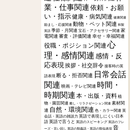
業・仕事関連
依頼・お願
い・指示
健康・病気関連
健康関連
動物・ペット関連
励まし・応援関連
和製
季節・月関連
家
宝石・アクセサリー関連
英語
電関連
審査・評価関連
幸せ・幸福関連
心
役職・ポジション関連
理・感情関連
感情・反
応表現
挨拶・社交辞令
接客時の英
日常会話
断る・拒否関連
語表現
関連
時間・
映画・テレビ関連
時期関連
本・出版・資料
植
素材関
物・園芸関連
癒し・リラクゼーション関連
自然・環境関連
連
色・カラー関連
英
会話・英語の雑談力
英語で表現しにくい日本
英語で言うと
語
英語のスピーキング
英語のフレ
音
ーズ・言い回し
英語の類義語・英語の類似表現