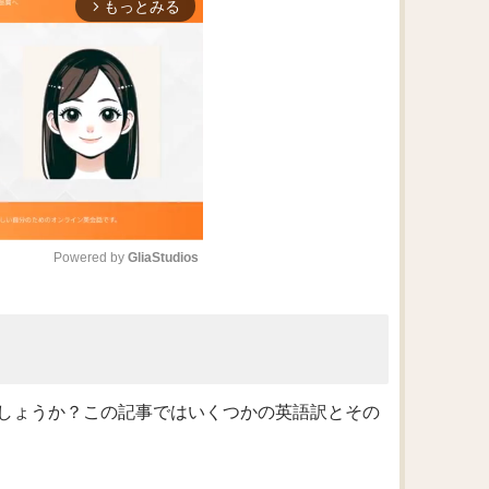
もっとみる
arrow_forward_ios
Powered by 
GliaStudios
M
u
t
e
しょうか？この記事ではいくつかの英語訳とその