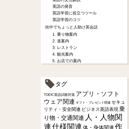
英語の発音
英語学習に役立つツール
英語学習のコツ
街中でちょっと人助け英会話
1. 乗り物案内
2. 道案内
3. レストラン
4. 観光案内
5. お店での案内
タグ
アプリ・ソフト
TOEIC英語試験対策
ウェア関連
セキュ
ギフト・プレゼント関連
乗
リティ・安全関連
ビジネス英語表現
人・人物関
り物・交通関連
連
仕様関連
作
体・身体関連