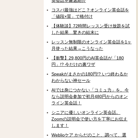
英会話を厳選紹介
コスパ最強はどこ？オンライン英会話を
「値段×質」で格付け
【体験談】72時間レッスン受け放題を試
した結果…驚きの結末に
レッスン無制限のオンライン英会話を1ヶ
月使った結果→こうなった
【衝撃】29,800円のAI英会話が「180
円」!? 今だけの裏ワザ
Speakがまさかの180円!? いつ終わるか
わからない神セール
AIでは身につかない「コミュ力」を。今
なら説明会参加で初月480円からのオン
ライン英会話！
シニアに優しいオンライン英会話。
Zoomの説明会で使い方を丁寧にお伝え
します！
Weblioケア からだのこと、調べて、選