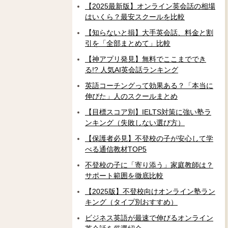
【2025最新版】オンライン英会話の相場
はいくら？最安スクールを比較
【知らないと損】大手英会話、料金と割
引を「全部まとめて」比較
【神アプリ発見】無料でここまででき
る!? 人気AI英会話ランキング
英語コーチングって効果ある？「本当に
伸びた」人のスクールまとめ
【目標スコア別】IELTS対策に強い塾ラ
ンキング（失敗しない選び方）
【保護者必見】不登校の子が安心して学
べる通信教材TOP5
不登校の子に「寄り添う」家庭教師は？
サポート範囲を徹底比較
【2025版】不登校向けオンライン塾ラン
キング（タイプ別おすすめ）
ビジネス英語が最速で伸びるオンライン