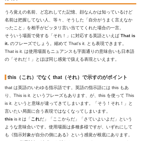
うろ覚えの名前、ど忘れしてた記憶、顔なんかは知っているけど
名前は把握してない人、等々、そうした「自分がうまく言えなか
ったこと」を相手がピッタリ言い当ててくれた場合の一言。
そういう場面で発する「それ！」に対応する英語といえば
That is
it.
のフレーズでしょう。縮めて That's it. とも表現できます。
That is it. は使用場面もニュアンスも字面通りの意味合いも日本語
の「それだ！」とほぼ同じ感覚で扱える表現といえます。
this（これ）でなく that（それ）で示すのがポイント
that は英語のいわゆる指示語です。英語の指示語には this もあ
り、This is it. というフレーズもあります、が、this を使って This
is it. というと意味が違ってきてしまいます。「そう！それ！」と
言いたい局面に合う表現ではなくなってしまいます。
this
is it は「
これ
だ」「ここからだ」「さていよいよだ」という
ような意味合いです。使用場面は多種多様ですが、いずれにして
も《指示対象が自分の側にある》という感覚が根底にあります。