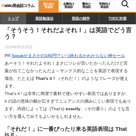
個人向け
企業向け
塾向け
学校向け
W
eblio英会話コラム
英会話
英会話
英会話
英会話
トップ
英語勉強法
英語の雑学
TOEIC対策
「そうそう！それだよそれ！」は英語でどう言
う？
2018年05月15日
PR:
Speakがまさかの180円!? いつ終わるかわからない神セール
あーそう！それだよそれ！まさにソレが言いたかったんだけど言
葉が出てこなかったんだよ～サンクス的なことを英語で表現する
場合、たとえば
That’s it !
（それだ！）のようなフレーズが使え
ます。
That’s it ! は非常に簡潔で素朴で使いやすい表現ではありますが、
it の語の意味の幅が広すぎてニュアンスの掴みにくい表現でもあり
ます。内容によっては (That's)
exactly
.（その通り）のような言
い方を選んでみてもよいかもしれません。
「それだ！」に一番ぴったり来る英語表現は That
is it .