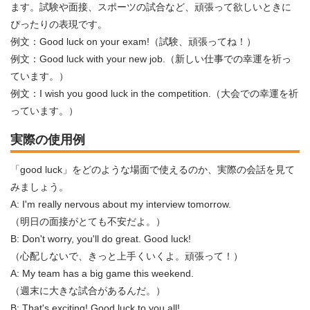
ます。試験や面接、スポーツの試合など、頑張って欲しいときに
ぴったりの表現です。
例文：Good luck on your exam!（試験、頑張ってね！）
例文：Good luck with your new job.（新しい仕事での幸運を祈っ
ています。）
例文：I wish you good luck in the competition.（大会での幸運を祈
っています。）
実際の使用例
「good luck」をどのような場面で使えるのか、実際の会話を見て
みましょう。
A: I'm really nervous about my interview tomorrow.
（明日の面接がとても不安だよ。）
B: Don't worry, you'll do great. Good luck!
（心配しないで、きっと上手くいくよ。頑張って！）
A: My team has a big game this weekend.
（週末に大きな試合があるんだ。）
B: That's exciting! Good luck to you all!