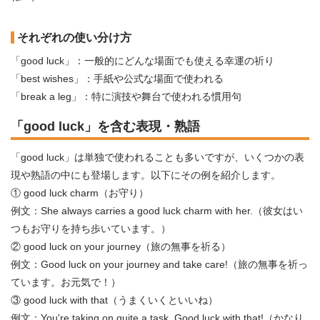
それぞれの使い分け方
「good luck」：一般的にどんな場面でも使える幸運の祈り
「best wishes」：手紙や公式な場面で使われる
「break a leg」：特に演技や舞台で使われる慣用句
「good luck」を含む表現・熟語
「good luck」は単独で使われることも多いですが、いくつかの表
現や熟語の中にも登場します。以下にその例を紹介します。
① good luck charm（お守り）
例文：She always carries a good luck charm with her.（彼女はい
つもお守りを持ち歩いています。）
② good luck on your journey（旅の無事を祈る）
例文：Good luck on your journey and take care!（旅の無事を祈っ
ています。お元気で！）
③ good luck with that（うまくいくといいね）
例文：You're taking on quite a task. Good luck with that!（かなり