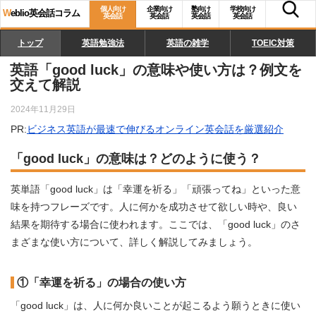
個人向け
企業向け
塾向け
学校向け
W
eblio英会話コラム
英会話
英会話
英会話
英会話
トップ
英語勉強法
英語の雑学
TOEIC対策
英語「good luck」の意味や使い方は？例文を
交えて解説
2024年11月29日
PR:
ビジネス英語が最速で伸びるオンライン英会話を厳選紹介
「good luck」の意味は？どのように使う？
英単語「good luck」は「幸運を祈る」「頑張ってね」といった意
味を持つフレーズです。人に何かを成功させて欲しい時や、良い
結果を期待する場合に使われます。ここでは、「good luck」のさ
まざまな使い方について、詳しく解説してみましょう。
①「幸運を祈る」の場合の使い方
「good luck」は、人に何か良いことが起こるよう願うときに使い