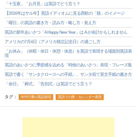
「十五夜」「お月見」は英語でどう言う？
【2016年はサル年】英語イディオムに見る西欧の「猿」のイメージ
「曜日」の英語の書き方・読み方・略し方・覚え方
英語の新年あいさつ「A Happy New Year」は A が余計かもしれません
アメリカの7月4日（アメリカ独立記念日）の過ごし方
「お休み」（休暇・休日・休憩・休息）を英語で表現する場面別英語表
現
英語のあいさつに季節感を込める「時候のあいさつ」表現・フレーズ集
英語で書く「サンタクロースへの手紙」、サンタ宛て英文手紙の書き方
「命日」「葬式」「告別式」は英語でどう言う？
タグ：
年中行事の英語表現
英語での暦・カレンダー表現
-->
-->