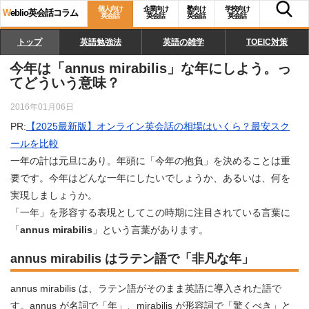
個人向け
企業向け
塾向け
学校向け
W
eblio英会話コラム
英会話
英会話
英会話
英会話
トップ
英語勉強法
英語の雑学
TOEIC対策
今年は「annus mirabilis」な年にしよう。っ
てどういう意味？
2016年01月06日
PR:
【2025最新版】オンライン英会話の相場はいくら？最安スク
ールを比較
一年の計は元旦にあり。年頭に「今年の抱負」を決めることは重
要です。今年はどんな一年にしたいでしょうか、あるいは、何を
実現しましょうか。
「一年」を形容する表現としてこの時期に注目されている言葉に
「
annus mirabilis
」という言葉があります。
annus mirabilis はラテン語で「非凡な年」
annus mirabilis は、ラテン語がそのまま英語に導入された語で
す。annus が名詞で「年」、mirabilis が形容詞で「驚くべき」と