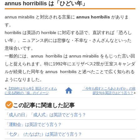
annus horribilis は「ひどい年」
annus mirabilis と対比される言葉に
annus horribilis
がありま
す。
horribilis は英語の horrible に対応する語で、直訳すれば「恐ろし
い年」、ニュアンス的には悲惨な・不幸な・さんざんなといった
意味合いです。
一般的には、annus horribilis は annus mirabilis をもじった言い回
しと捉えられます。特に1992年にエリザベス2世が王室スキャンダ
ルが続発した同年を annus horribilis と述べたことで広く知られる
ようになりました。
«
【2016年はサル年】英語イディオム
「今年も残すところあとわずか」の挨
に見る西欧の「猿」のイメージ
拶文句を英語ではどう言う？
»
この記事に関連した記事
「成人の日」「成人式」は英語でどう言う？
「運動会」は英語でどう言う？
「七夕」（たなばた）は英語でどう言う？