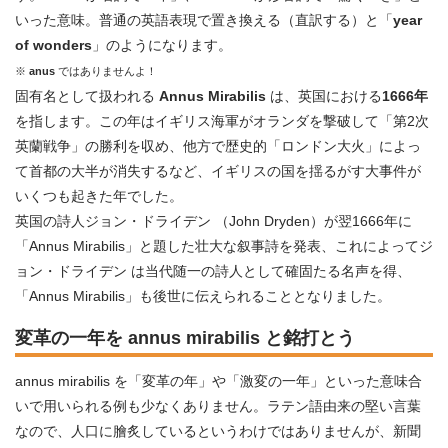
いった意味。普通の英語表現で置き換える（直訳する）と「
year
of wonders
」のようになります。
※
anus
ではありませんよ！
固有名として扱われる
Annus Mirabilis
は、英国における
1666年
を指します。この年はイギリス海軍がオランダを撃破して「第2次
英蘭戦争」の勝利を収め、他方で歴史的「ロンドン大火」によっ
て首都の大半が消失するなど、イギリスの国を揺るがす大事件が
いくつも起きた年でした。
英国の詩人ジョン・ドライデン （John Dryden）が翌1666年に
「Annus Mirabilis」と題した壮大な叙事詩を発表、これによってジ
ョン・ドライデン は当代随一の詩人として確固たる名声を得、
「Annus Mirabilis」も後世に伝えられることとなりました。
変革の一年を annus mirabilis と銘打とう
annus mirabilis を「変革の年」や「激変の一年」といった意味合
いで用いられる例も少なくありません。ラテン語由来の堅い言葉
なので、人口に膾炙しているというわけではありませんが、新聞