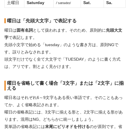
土曜日
Saturday
Sat.
Sa.
/ˈsætədeɪ/
曜日は「先頭大文字」で表記する
曜日は
固有名詞
として扱われます。そのため、原則的に
先頭大文
字
で表記します。
先頭小文字で始める「tuesday」のような書き方は、原則NGで
す。誤りとみなされます。
頭文字だけでなく全て大文字で「TUESDAY」のように書く方式
は、アリです。割とよく見かけます。
曜日を省略して書く場合「3文字」または「2文字」に揃
える
曜日名はそれぞれ6～9文字もある長い単語です。そのこともあっ
てか、よく省略表記されます。
曜日の省略表記には、3文字に揃える形と、2文字に揃える形があ
ります。混用はNG。どちらかに統一しましょう。
英単語の省略表記には
末尾にピリオドを付ける
のが原則です。省