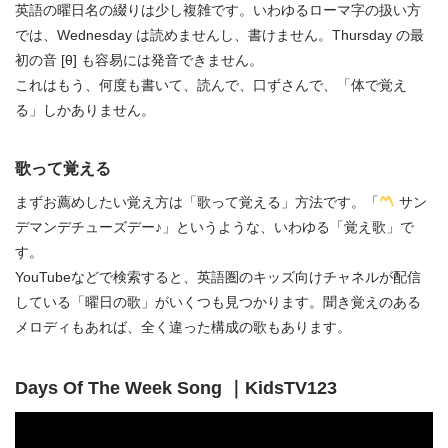
英語の曜日名の綴りは少し複雑です。いわゆるローマ字の扱い方
では、Wednesday は読めませんし、書けません。Thursday の最
初の音 [θ] も容易には発音できません。
これはもう、何度も書いて、読んで、口ずさんで、「体で覚え
る」しかありません。
歌って覚える
まずお薦めしたい覚え方は「歌って覚える」方法です。「
サン
デマンデチューズデー♪」というような、いわゆる「覚え歌」で
す。
YouTubeなどで検索すると、英語圏のキッズ向けチャネルが配信
している「曜日の歌」がいくつも見つかります。聞き覚えのある
メロディもあれば、全く違った構成の歌もあります。
Days Of The Week Song ｜KidsTV123