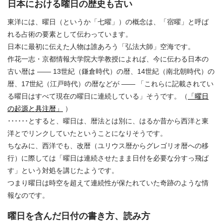
日本における曜日の歴史も古い
東洋には、曜日（というか「七曜」）の概念は、「宿曜」と呼ば
れる占術の要素として伝わっています。
日本に最初に伝えた人物は誰あろう「弘法大師」空海です。
作花一志・京都情報大学院大学教授によれば、今に伝わる日本の
古い暦は ―― 13世紀（鎌倉時代）の暦、14世紀（南北朝時代）の
暦、17世紀（江戸時代）の暦などが ―― 「これらに記載されてい
る曜日はすべて現在の曜日に連続している」そうです。（
「曜日
の起源と具注暦」
）
･･････とすると、曜日は、暦法とは別に、はるか昔から西洋と東
洋とでリンクしていたということになりそうです。
ちなみに、西洋でも、改暦（ユリウス暦からグレゴリオ暦への移
行）に際しては「曜日は連続させたまま日付を必要な分すっ飛ば
す」という対処を講じたようです。
つまり曜日は時空を超えて連続性が保たれていた奇跡のような情
報なのです。
曜日を含んだ日付の書き方、読み方