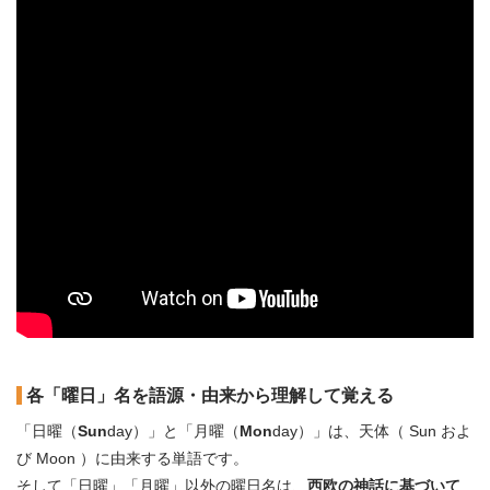
各「曜日」名を語源・由来から理解して覚える
「日曜（
Sun
day）」と「月曜（
Mon
day）」は、天体（ Sun およ
び Moon ）に由来する単語です。
そして「日曜」「月曜」以外の曜日名は、
西欧の神話に基づいて