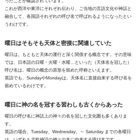
ったことが確認されています。
これが西洋や東洋にそれぞれ伝わり、ご当地の言語文化や神話と
融合して、各国語それぞれの呼び名で呼ばれるようになったとい
うわけです。
曜日はそもそも天体と密接に関連していた
曜日は、もともと天体の運行と深く関係する概念です。その意味
では、日本語の日曜・火曜・水曜…といった（天体名を冠した）
呼び名は、曜日の概念の原形を留めた呼称といえます。
英語でも、SundayやMondayは、天体名に直接由来する呼び名を
留めているわけです。
曜日に神の名を冠する習わしも古くからあった
曜日の呼び名に神話上の神々の名を冠した文化圏も多くありま
す。
英語の場合、Tuesday、Wednesday、～ Saturday までの各曜日
は、いずれも北欧神話の神々の名に由来する呼び名です。