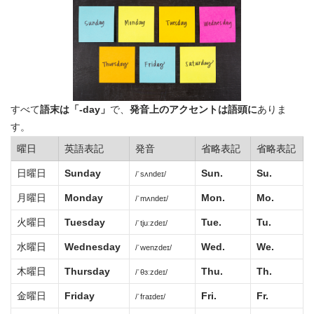
すべて
語末は「-day」
で、
発音上のアクセントは語頭に
ありま
す。
曜日
英語表記
発音
省略表記
省略表記
日曜日
Sunday
Sun.
Su.
/ˈsʌndeɪ/
月曜日
Monday
Mon.
Mo.
/ˈmʌndeɪ/
火曜日
Tuesday
Tue.
Tu.
/ˈtjuːzdeɪ/
水曜日
Wednesday
Wed.
We.
/ˈwenzdeɪ/
木曜日
Thursday
Thu.
Th.
/ˈθɜːzdeɪ/
金曜日
Friday
Fri.
Fr.
/ˈfraɪdeɪ/