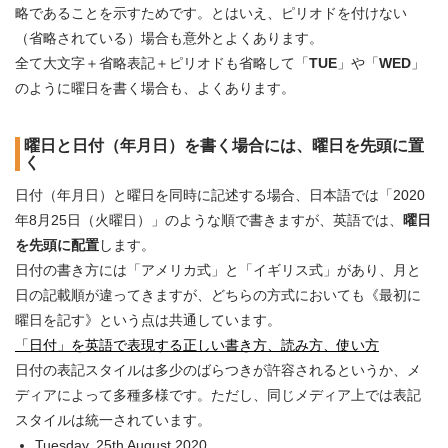
略であることを示すためです。とはいえ、ピリオドを付けない
（省略されている）場合も意外とよくあります。
全て大文字＋省略表記＋ピリオドも省略して「
TUE
」や「
WED
」
のように曜日を書く場合も、よくあります。
曜日と日付（年月日）を書く場合には、曜日を先頭に置
く
日付（年月日）と曜日を同時に記述する場合、日本語では「2020
年8月25日（火曜日）」のような順で書きますが、英語では、
曜日
を先頭に配置
します。
日付の書き方には「アメリカ式」と「イギリス式」があり、月と
日の記載順が違ってきますが、どちらの方式においても《最初に
曜日を記す》という点は共通しています。
「日付」を英語で表現する正しい書き方、読み方、使い方
日付の表記スタイルは多少のばらつきが許容されるというか、メ
ディアによって多種多様です。ただし、同じメディア上では表記
スタイルは統一されています。
Tuesday, 25th August 2020