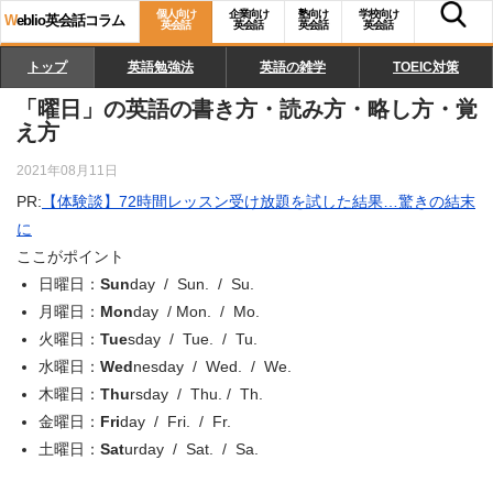
個人向け
企業向け
塾向け
学校向け
W
eblio英会話コラム
英会話
英会話
英会話
英会話
トップ
英語勉強法
英語の雑学
TOEIC対策
「曜日」の英語の書き方・読み方・略し方・覚
え方
2021年08月11日
PR:
【体験談】72時間レッスン受け放題を試した結果…驚きの結末
に
ここがポイント
日曜日：
Sun
day / Sun. / Su.
月曜日：
Mon
day / Mon. / Mo.
火曜日：
Tue
sday / Tue. / Tu.
水曜日：
Wed
nesday / Wed. / We.
木曜日：
Thu
rsday / Thu. / Th.
金曜日：
Fri
day / Fri. / Fr.
土曜日：
Sat
urday / Sat. / Sa.