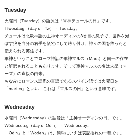
Tuesday
火曜日（Tuesday）の語源は「軍神テュールの日」です。
Tīwesdæg （day of Tīw）→ Tuesday。
チュールは北欧神話の主神オーディンの3番目の息子で、世界を滅
ぼす狼を自分の右手を犠牲にして縛り付け、神々の国を救ったと
伝えられる英雄です。
軍神ということでローマ神話の軍神マルス（Mars）と同一の存在
と解釈されることもあります。そして軍神マルスの名は火星（マ
ーズ）の直接の由来。
ちなみにロマンス語系の言語であるスペイン語では火曜日を
「martes」といい、これは「マルスの日」という意味です。
Wednesday
水曜日（Wednesday）の語源は「主神オーディンの日」です。
Wōdnesdæg（day of Odin）→ Wednesday。
「Odin」と「Woden」は、簡単にいえば表記揺れの一種です。