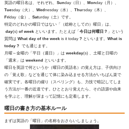
英語の曜日名は、それぞれ、
Sun
day（日）、
Mon
day（月）、
Tue
sday（火）、
Wed
nesday（水）、
Thu
rsday（木）、
Fri
day（金）、
Sat
urday（土）です。
特定のどれかの曜日ではない「（総称としての）曜日」は、
day
(s)
of week
といいます。たとえば「
今日は何曜日？
」という
質問は
What day of the week
is it today
?
といいます。
What is
today ?
でも通じます。
月曜～金曜の「平日（週日）」は
weekday
(s) 、土曜と日曜の
「週末」は
weekend
といいます。
曜日を英語で何というか（曜日の英語名）の覚え方は、子供向け
の「覚え歌」などを通じて体に染み込ませる方法がいちばん楽で
確実です。各曜日の綴り（スペリング）も、力技で暗記してしま
う方法が一番の近道です。ひととおり覚えたら、その語源や由来
を学ぶと、理解が深まって記憶にも定着します。
曜日の書き方の基本ルール
まずは英語の「曜日」の名称をおさらいしましょう。