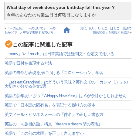
What day of week does your birthday fall this year ?
今年のあなたのお誕生日は何曜日になりますか
«
「～のため」「～のせいで」「～の
おじ、めい、いとこ、はとこ、英語で
おかげで」と英語で表現する言い方
「親族関係」を表現する単語
»
この記事に関連した記事
「many」や「much」は日常英語では疑問文・否定文で用いる
英語で日付を表現する方法
英語の自然な表現を身につける「コロケーション」学習
「Let’s eat Grandma!」はどういう意味？英作文での「カンマ（,）」の
大切さが分かる英文3選
英語の新年あいさつ「A Happy New Year」は A が余計かもしれません
英語で「日本語の固有名」を表記する綴り方の基本
英文メール・ビジネスメールの「件名」の正しい書き方
英語の「同族目的語」構文（dream a dream 型の表現）
英語で「この前の木曜」を正しく言えますか