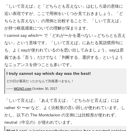
「しいて言えば」と「どちらとも言えない」はむしろ逆の意味に
近い表現ですが、ここで用例をいくつか見ておきましょう。「ど
ちらとも言えない」の用例と比較することで、「しいて言えば」
が持つ根底感覚についての理解が深まります。
I cannot say which〜 で「どれが〜かを選べない→どちらとも言え
ない」という意味です。「しいて言えば」にあたる英語慣用句に
も、よくsayが使われているのを思い出してみましょう。sayは原
義である「言う」だけでなく「判断する、選択する」というよう
なニュアンスを持つことも多いです。
I truly cannot say which day was the best!
どの日が最高だったかなんて到底選べません！
――
WGNO.com
October 30, 2017
「しいて言えば」「あえて言えば」「どちらかと言えば」には
rather や 〜er など、よく比較形の言い回しが使われています。し
かし、以下の The Montclarion の文例には比較形が使われず、
neutral（中立の）が使われています。