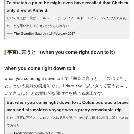
To stretch a point he might even have recalled that Chelsea
only drew at Anfield.
しいて言えば、彼はチェルシーFCがアンフィールド・スタジアムでだけ人気があっ
たことを思い出してさえいたかもしれない
――
The Guardian
Saturday 18 February 2017
率直に言うと （when you come right down to it）
when you come right down to it
when you come right down to it で「率直に言うと」「ズバリ言う
と」という意味の慣用句です。I dare say（思いきって言うと→し
いて言えば） との意味的な類似性を感じる表現です。
But when you come right down to it, Columbus was a brave
man and his maiden voyage was a pretty remarkable trip.
しかし率直に言うと、コロンブスは勇敢な男で、その処女航海は非常に驚くべき旅
であった
――
Fredericksberg.com
Oct 23, 2017