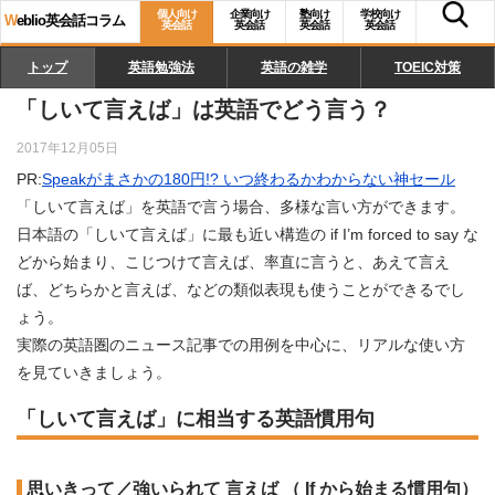
個人向け
企業向け
塾向け
学校向け
W
eblio英会話コラム
英会話
英会話
英会話
英会話
トップ
英語勉強法
英語の雑学
TOEIC対策
「しいて言えば」は英語でどう言う？
2017年12月05日
PR:
Speakがまさかの180円!? いつ終わるかわからない神セール
「しいて言えば」を英語で言う場合、多様な言い方ができます。
日本語の「しいて言えば」に最も近い構造の if I’m forced to say な
どから始まり、こじつけて言えば、率直に言うと、あえて言え
ば、どちらかと言えば、などの類似表現も使うことができるでし
ょう。
実際の英語圏のニュース記事での用例を中心に、リアルな使い方
を見ていきましょう。
「しいて言えば」に相当する英語慣用句
思いきって／強いられて 言えば （ If から始まる慣用句）