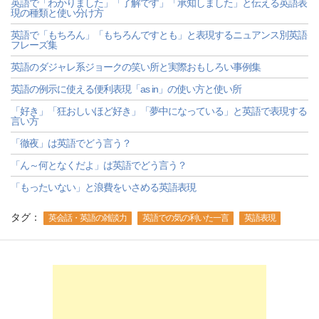
英語で「わかりました」「了解です」「承知しました」と伝える英語表
現の種類と使い分け方
英語で「もちろん」「もちろんですとも」と表現するニュアンス別英語
フレーズ集
英語のダジャレ系ジョークの笑い所と実際おもしろい事例集
英語の例示に使える便利表現「as in」の使い方と使い所
「好き」「狂おしいほど好き」「夢中になっている」と英語で表現する
言い方
「徹夜」は英語でどう言う？
「ん～何となくだよ」は英語でどう言う？
「もったいない」と浪費をいさめる英語表現
タグ：
英会話・英語の雑談力
英語での気の利いた一言
英語表現
-->
-->