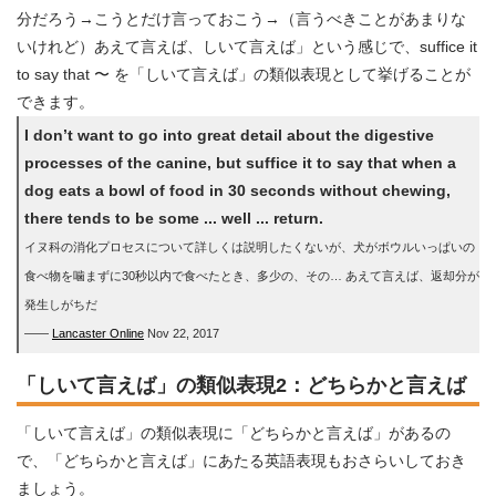
分だろう→こうとだけ言っておこう→（言うべきことがあまりな
いけれど）あえて言えば、しいて言えば」という感じで、suffice it
to say that 〜 を「しいて言えば」の類似表現として挙げることが
できます。
I don’t want to go into great detail about the digestive
processes of the canine, but suffice it to say that when a
dog eats a bowl of food in 30 seconds without chewing,
there tends to be some ... well ... return.
イヌ科の消化プロセスについて詳しくは説明したくないが、犬がボウルいっぱいの
食べ物を噛まずに30秒以内で食べたとき、多少の、その… あえて言えば、返却分が
発生しがちだ
――
Lancaster Online
Nov 22, 2017
「しいて言えば」の類似表現2：どちらかと言えば
「しいて言えば」の類似表現に「どちらかと言えば」があるの
で、「どちらかと言えば」にあたる英語表現もおさらいしておき
ましょう。