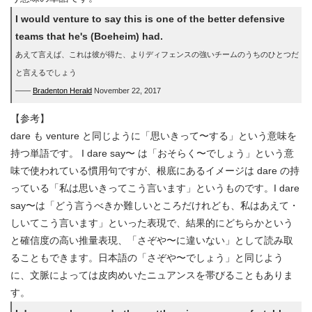
I would venture to say this is one of the better defensive
teams that he's (Boeheim) had.
あえて言えば、これは彼が得た、よりディフェンスの強いチームのうちのひとつだ
と言えるでしょう
――
Bradenton Herald
November 22, 2017
【参考】
dare も venture と同じように「思いきって〜する」という意味を
持つ単語です。 I dare say〜 は「おそらく〜でしょう」という意
味で使われている慣用句ですが、根底にあるイメージは dare の持
っている「私は思いきってこう言います」というものです。I dare
say〜は「どう言うべきか難しいところだけれども、私はあえて・
しいてこう言います」といった表現で、結果的にどちらかという
と確信度の高い推量表現、「さぞや〜に違いない」として読み取
ることもできます。日本語の「さぞや〜でしょう」と同じよう
に、文脈によっては皮肉めいたニュアンスを帯びることもありま
す。