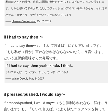
私はほとんどの場合、自分の周囲の女性たちからインスピレーションを得ていま
す。しかし強いて私のお気に入りのファッションアイコンを挙げるなら、それはマ
ハラニ・ガヤトリ・デヴィということになるでしょう
――
HarpersBazaar.com
Oct 7, 2017
if I had to say then 〜
if I had to say then〜も「しいて言えば」に近い言い回しです。
「もし私が（何か）言わなければならないのならこう言います」
という直訳的意味からの発展です。
If I had to say, then yeah, kinda, I think.
しいて言えば、そうだね、わりとそう思っているよ
――
Water Deeply
May 9, 2017
if pressed/pushed, I would say〜
if pressed/pushed, I would say〜（もし強制されたなら、私はこう
言います）も、「しいて言えば」によく似たニュアンスを持って