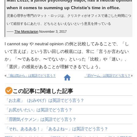
Matt Lozzi, a junior psychology major, has a neutral opinion
when it comes to summing up Christie’s time in office.
児童心理学が専門のマット・ロッジは、クリスティがオフィスで過ごした時間につ
いて総括するにあたり、どちらともいえないという意見を持っている
――
The Montclarion
November 3, 2017
I cannot say や neutral opinion の例と比較してみることで、「し
いて言えば」という言い回しの根底には、常に「言うか言わない
か」「〜であるか、〜でないか」といった「比較」や「迷い」、
「選択」の感覚があることが理解できるでしょう。
«
「病は気から」は英語でどう言う？
「罰ゲーム」は英語でどう言う？
»
この記事に関連した記事
「お土産」（おみやげ）は英語でどう言う？
「お尻がいたい」は英語でどう言う？
「雰囲気イケメン」は英語でどう言う？
「それ、あるある！」「あるよね～」は英語でどう言う？