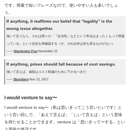
です。簡素で短いフレーズなので、使いやすい人も多いでしょ
う。
If anything, it reaffirms our belief that “legality” is the
wrong issue altogether.
強いて言うなら、それは我々の「『合法性』などという争点はまったくもって間違
っている」という信念を再確認する（が、それ以外は何も得るものがない）
――
Washington Post
November 22
If anything, prices should fall because of cost savings.
強いて言えば、値段はコスト削減のために下がるべきだ
――
Bloomberg
Nov 22, 2017
I would venture to say〜
I would venture to say〜（私は思いきってこう言いたいです）と
いう言い回しで、「あえて言えば」「しいて言えば」という意味
を持たせることができます。venture は「思いきって〜する」とい
う意味の単語です。