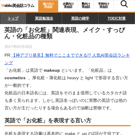
個人向け
企業向け
塾向け
学校向け
W
eblio英会話コラム
英会話
英会話
英会話
英会話
トップ
英語勉強法
英語の雑学
TOEIC対策
英語の「お化粧」関連表現、メイク・すっぴ
ん・化粧品の種類
2017年02月20日
PR:
【神アプリ発見】無料でここまでできる!? 人気AI英会話ランキ
ング
「お化粧」は英語で
makeup
といいます。「化粧品」は
cosmetics
。厚化粧・薄化粧は heavy と light で形容する言い方
が一般的です。
化粧品の日本語名には、英語をそのまま借用しているカタカナ語
も多く見られます。しかし英語名っぽいのに実際の英語では他の
言い方が主だったりする場合もあるので油断は禁物です。
英語で「お化粧」を表現する言い方
化粧を表現する語彙は基本的に make と up の2語が主役です。