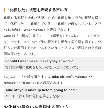
「化粧した」状態を表現する言い方
化粧する過程を終えた状態、すでに化粧を施し済みの状態を指し
て「化粧した」「化粧している」「化粧した顔をしている」と述
べる場合は、
wear makeup
と表現できます。
wear は「（靴を）履く」、「（帽子を）かぶる」、「（メガネ
を）掛ける」といった《身に着ける》動作を広く指す語です。化
粧もまた着用するものであるというニュアンスで表現される点は
興味深いところです。
Should I wear makeup everyday at work?
毎日仕事場に化粧をしていかないといけないのか
ちなみに、「化粧を落とす」は
take off
one's
makeup
や
remove
one's
makeup
と表現されます。
Take off your makeup before going to bed !
ベッドに行く前に化粧を落としなさい
お化粧の度合いを表現する言い方