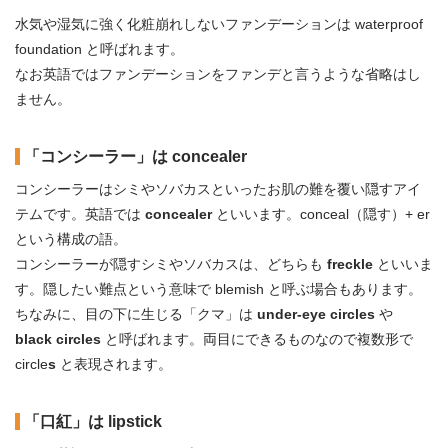
水気や湿気に強く化粧崩れしないファンデーションは waterproof
foundation と呼ばれます。
なお英語ではファンデーションをファンデと言うような省略はし
ません。
「コンシーラー」は concealer
コンシーラーはシミやソバカスといったお肌の難を覆い隠すアイ
テムです。英語では
concealer
といいます。conceal（隠す）+ er
という構成の語。
コンシーラーが隠すシミやソバカスは、どちらも
freckle
といいま
す。隠したい難点という意味で blemish と呼ぶ場合もあります。
ちなみに、目の下に生じる「クマ」は
under-eye circles
や
black circles
と呼ばれます。両目にできるものなので複数形で
circle
s
と表現されます。
「口紅」は lipstick