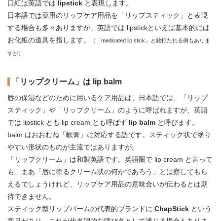
口紅は英語では
lipstick
と表現します。
日本語では薬用のリップケア用品を「リップスティック」と表現
する場合も多々ありますが、英語では lipstickといえば基本的には
お化粧の道具を指します。
（「medicated lip stick」と銘打たれる例もありま
すが）
「リップクリーム」は lip balm
唇の保湿などのために用いるケア用品は、日本語では、「リップ
スティック」や「リップクリーム」のように呼ばれますが、英語
では lipstick とも lip cream とも呼ばず
lip balm
と呼びます。
balm はおおむね「軟膏」に対応する語です。スティック状で塗り
やすい形状のものが主流ではありますが。
「リップクリーム」は和製英語です。英語圏で lip cream と言って
も、まあ「唇に塗るクリーム状の何かであろう」とは察してもら
えるでしょうけれど、リップケア用品の意味合いが伝わるとは期
待できません。
スティック型リップバームの代表的ブランドに
ChapStick
という