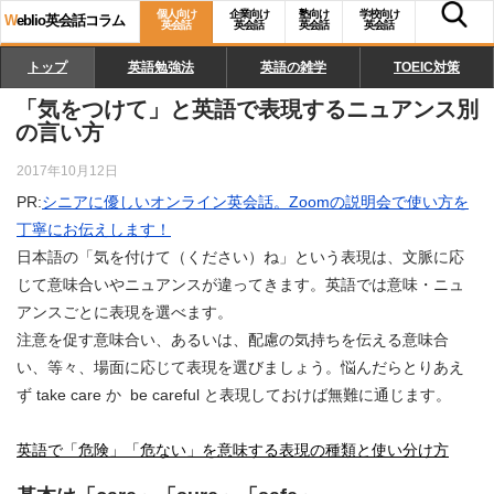
個人向け
企業向け
塾向け
学校向け
W
eblio英会話コラム
英会話
英会話
英会話
英会話
トップ
英語勉強法
英語の雑学
TOEIC対策
「気をつけて」と英語で表現するニュアンス別
の言い方
2017年10月12日
PR:
シニアに優しいオンライン英会話。Zoomの説明会で使い方を
丁寧にお伝えします！
日本語の「気を付けて（ください）ね」という表現は、文脈に応
じて意味合いやニュアンスが違ってきます。英語では意味・ニュ
アンスごとに表現を選べます。
注意を促す意味合い、あるいは、配慮の気持ちを伝える意味合
い、等々、場面に応じて表現を選びましょう。悩んだらとりあえ
ず take care か be careful と表現しておけば無難に通じます。
英語で「危険」「危ない」を意味する表現の種類と使い分け方