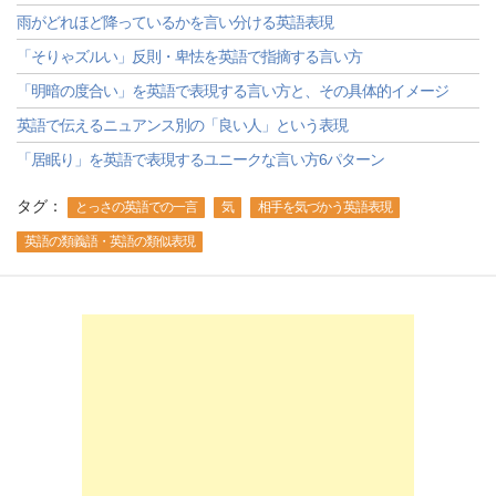
雨がどれほど降っているかを言い分ける英語表現
「そりゃズルい」反則・卑怯を英語で指摘する言い方
「明暗の度合い」を英語で表現する言い方と、その具体的イメージ
英語で伝えるニュアンス別の「良い人」という表現
「居眠り」を英語で表現するユニークな言い方6パターン
タグ：
とっさの英語での一言
気
相手を気づかう英語表現
英語の類義語・英語の類似表現
-->
-->