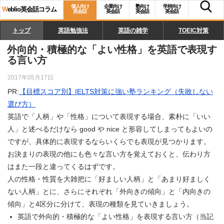
個人向け
企業向け
塾向け
学校向け
W
eblio英会話コラム
英会話
英会話
英会話
英会話
トップ
英語勉強法
英語の雑学
TOEIC対策
外向的・積極的な「よい性格」を英語で表現す
る言い方
2017年05月17日
PR:
【目標スコア別】IELTS対策に強い塾ランキング（失敗しない
選び方）
英語で「人柄」や「性格」について表現する場合、素朴に「いい
人」と述べるだけなら good や nice と形容してしまってもよいの
ですが、具体的に表現するならいくらでも表現が見つかります。
お決まりの表現の他にも色々な言い方を覚えておくと、伝わり方
はまた一段と違ってくるはずです。
人の性格・性質を大雑把に「好ましい人柄」と「あまり好ましく
ない人柄」とに、さらにそれぞれ「外向きの傾向」と「内向きの
傾向」と4区分に分けて、表現の種類を見ていきましょう。
英語で外向的・積極的な「よい性格」を表現する言い方（当記