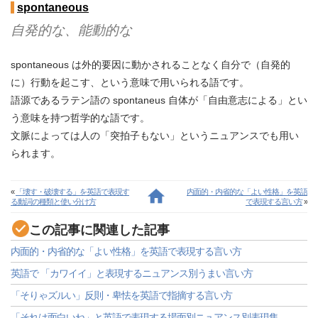
spontaneous
自発的な、能動的な
spontaneous は外的要因に動かされることなく自分で（自発的
に）行動を起こす、という意味で用いられる語です。
語源であるラテン語の spontaneus 自体が「自由意志による」とい
う意味を持つ哲学的な語です。
文脈によっては人の「突拍子もない」というニュアンスでも用い
られます。
«
「壊す・破壊する」を英語で表現す
内面的・内省的な「よい性格」を英語
る動詞の種類と使い分け方
で表現する言い方
»
この記事に関連した記事
内面的・内省的な「よい性格」を英語で表現する言い方
英語で 「カワイイ」と表現するニュアンス別うまい言い方
「そりゃズルい」反則・卑怯を英語で指摘する言い方
「それは面白いね」と英語で表現する場面別ニュアンス別表現集