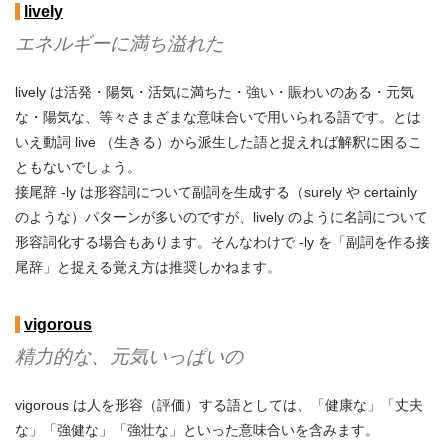
lively
エネルギーに満ち溢れた
lively は活発・陽気・活気に満ちた・強い・賑わいのある・元気
な・陽気な、等々さまざまな意味合いで用いられる語です。とは
いえ動詞 live （生きる）から派生した語と捉えれば解釈に困るこ
ともないでしょう。
接尾辞 -ly は形容詞について副詞を生成する（surely や certainly
のような）パターンが多いのですが、lively のように名詞について
形容詞化する場合もあります。そんなわけで -ly を「副詞を作る接
尾辞」と捉える覚え方は推奨しかねます。
vigorous
精力的な、元気いっぱいの
vigorous は人を形容（評価）する語としては、「健康な」「丈夫
な」「強健な」「強壮な」といった意味合いを含みます。