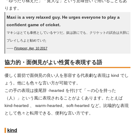
「ゆったり構えた」「寛大な」という意味合いで用いることもあ
ります。
Maxi is a very relaxed guy. He urges everyone to play a
confident game of cricket.
マキシはとても泰然としているヤツだ。奴は誰にでも、クリケットの試合は大胆に
プレイしろよと勧めていた
――
Firstpost,
Apr, 10 2017
協力的・面倒見がよい性質を表現する語
優しく親切で面倒見の良い人を形容する代表劇な表現は kind でし
ょう。他にも色々な言い方が可能です。
この手の表現は接尾辞 -hearted を付けて「～の心を持った
（人）」という風に表現されることがよくあります。たとえば
kind-hearted 、 warm-hearted、soft-hearted など。比喩的な表現
として色々と転用できる、便利な言い方です。
kind