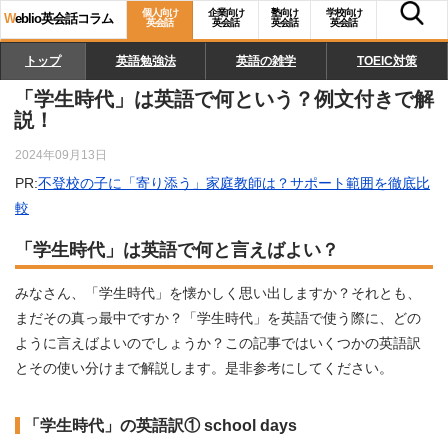
個人向け
企業向け
塾向け
学校向け
W
eblio英会話コラム
英会話
英会話
英会話
英会話
トップ
英語勉強法
英語の雑学
TOEIC対策
「学生時代」は英語で何という？例文付きで解
説！
2024年09月13日
PR:
不登校の子に「寄り添う」家庭教師は？サポート範囲を徹底比
較
「学生時代」は英語で何と言えばよい？
みなさん、「学生時代」を懐かしく思い出しますか？それとも、
まだその真っ最中ですか？「学生時代」を英語で使う際に、どの
ように言えばよいのでしょうか？この記事ではいくつかの英語訳
とその使い分けまで解説します。是非参考にしてください。
「学生時代」の英語訳① school days