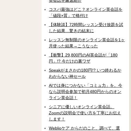
英会話を厳選紹介
コスパ最強はどこ？オンライン英会話を
「値段×質」で格付け
【体験談】72時間レッスン受け放題を試
した結果…驚きの結末に
レッスン無制限のオンライン英会話を1ヶ
月使った結果→こうなった
【衝撃】29,800円のAI英会話が「180
円」!? 今だけの裏ワザ
Speakがまさかの180円!? いつ終わるか
わからない神セール
AIでは身につかない「コミュ力」を。今
なら説明会参加で初月480円からのオン
ライン英会話！
シニアに優しいオンライン英会話。
Zoomの説明会で使い方を丁寧にお伝え
します！
Weblioケア からだのこと、調べて、選