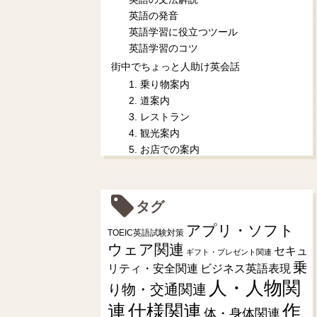
英語の発音
英語学習に役立つツール
英語学習のコツ
街中でちょっと人助け英会話
1. 乗り物案内
2. 道案内
3. レストラン
4. 観光案内
5. お店での案内
タグ
アプリ・ソフト
TOEIC英語試験対策
ウェア関連
セキュ
ギフト・プレゼント関連
乗
リティ・安全関連
ビジネス英語表現
人・人物関
り物・交通関連
連
仕様関連
作
体・身体関連