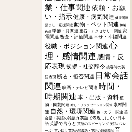
業・仕事関連
依頼・お願
い・指示
健康・病気関連
健康関連
動物・ペット関連
励まし・応援関連
和製
季節・月関連
家
宝石・アクセサリー関連
英語
電関連
審査・評価関連
幸せ・幸福関連
心
役職・ポジション関連
理・感情関連
感情・反
応表現
挨拶・社交辞令
接客時の英
日常会話
断る・拒否関連
語表現
関連
時間・
映画・テレビ関連
時期関連
本・出版・資料
植
素材関
物・園芸関連
癒し・リラクゼーション関連
自然・環境関連
連
色・カラー関連
英
会話・英語の雑談力
英語で表現しにくい日本
英語で言うと
語
英語のスピーキング
英語のフレ
音
ーズ・言い回し
英語の類義語・英語の類似表現