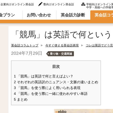
企業向けオンライン英会話
塾向けオンライン英会話
学校向けオンライン
中学・高校への学校
ラム（英語での言い方・英語表現）
金プラン
お問い合わせ
英会話力診断
英会話コ
「競馬」は英語で何という
英会話コラムトップ
今すぐ使える英会話表現
コレは英語でどう言
2024年7月29日
乗り物・交通関連
目次
1
「競馬」は英語で何と言えばよい？
2
それぞれの英語訳のニュアンス・文脈の違いまとめ
3
「競馬」を使う際によく用いられる表現
4
「競馬」を使う際に一緒に使われやすい単語
5
まとめ