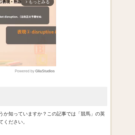
もっとみる
arrow_forward_ios
Powered by 
GliaStudios
M
u
t
e
うか知っていますか？この記事では「競馬」の英
てください。