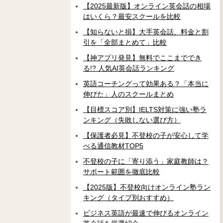
【2025最新版】オンライン英会話の相場
はいくら？最安スクールを比較
【知らないと損】大手英会話、料金と割
引を「全部まとめて」比較
【神アプリ発見】無料でここまででき
る!? 人気AI英会話ランキング
英語コーチングって効果ある？「本当に
伸びた」人のスクールまとめ
【目標スコア別】IELTS対策に強い塾ラ
ンキング（失敗しない選び方）
【保護者必見】不登校の子が安心して学
べる通信教材TOP5
不登校の子に「寄り添う」家庭教師は？
サポート範囲を徹底比較
【2025版】不登校向けオンライン塾ラン
キング（タイプ別おすすめ）
ビジネス英語が最速で伸びるオンライン