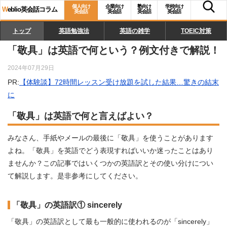
個人向け
企業向け
塾向け
学校向け
W
eblio英会話コラム
英会話
英会話
英会話
英会話
トップ
英語勉強法
英語の雑学
TOEIC対策
「敬具」は英語で何という？例文付きで解説！
2024年07月29日
PR:
【体験談】72時間レッスン受け放題を試した結果…驚きの結末
に
「敬具」は英語で何と言えばよい？
みなさん、手紙やメールの最後に「敬具」を使うことがあります
よね。「敬具」を英語でどう表現すればいいか迷ったことはあり
ませんか？この記事ではいくつかの英語訳とその使い分けについ
て解説します。是非参考にしてください。
「敬具」の英語訳① sincerely
「敬具」の英語訳として最も一般的に使われるのが「sincerely」