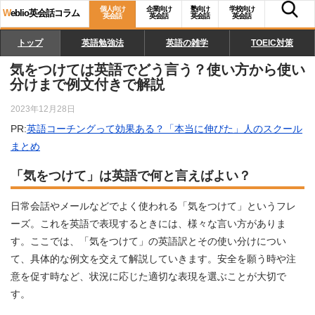
個人向け
企業向け
塾向け
学校向け
W
eblio英会話コラム
英会話
英会話
英会話
英会話
トップ
英語勉強法
英語の雑学
TOEIC対策
気をつけては英語でどう言う？使い方から使い
分けまで例文付きで解説
2023年12月28日
PR:
英語コーチングって効果ある？「本当に伸びた」人のスクール
まとめ
「気をつけて」は英語で何と言えばよい？
日常会話やメールなどでよく使われる「気をつけて」というフレ
ーズ。これを英語で表現するときには、様々な言い方がありま
す。ここでは、「気をつけて」の英語訳とその使い分けについ
て、具体的な例文を交えて解説していきます。安全を願う時や注
意を促す時など、状況に応じた適切な表現を選ぶことが大切で
す。