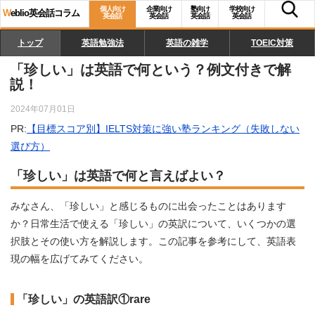
個人向け
企業向け
塾向け
学校向け
W
eblio英会話コラム
英会話
英会話
英会話
英会話
トップ
英語勉強法
英語の雑学
TOEIC対策
「珍しい」は英語で何という？例文付きで解
説！
2024年07月01日
PR:
【目標スコア別】IELTS対策に強い塾ランキング（失敗しない
選び方）
「珍しい」は英語で何と言えばよい？
みなさん、「珍しい」と感じるものに出会ったことはあります
か？日常生活で使える「珍しい」の英訳について、いくつかの選
択肢とその使い方を解説します。この記事を参考にして、英語表
現の幅を広げてみてください。
「珍しい」の英語訳①rare