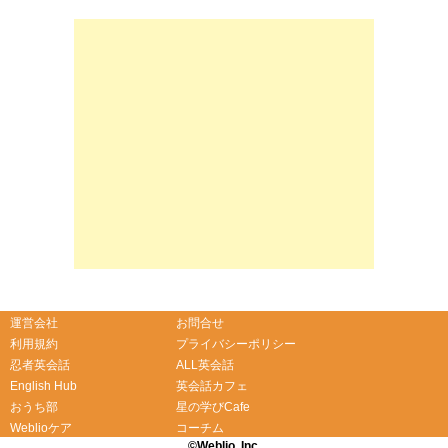
-->
-->
運営会社
お問合せ
利用規約
プライバシーポリシー
忍者英会話
ALL英会話
English Hub
英会話カフェ
おうち部
星の学びCafe
Weblioケア
コーチム
©Weblio, Inc.