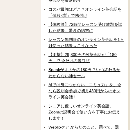
英会話を厳選紹介
コスパ最強はどこ？オンライン英会話を
「値段×質」で格付け
【体験談】72時間レッスン受け放題を試
した結果…驚きの結末に
レッスン無制限のオンライン英会話を1ヶ
月使った結果→こうなった
【衝撃】29,800円のAI英会話が「180
円」!? 今だけの裏ワザ
Speakがまさかの180円!? いつ終わるか
わからない神セール
AIでは身につかない「コミュ力」を。今
なら説明会参加で初月480円からのオン
ライン英会話！
シニアに優しいオンライン英会話。
Zoomの説明会で使い方を丁寧にお伝え
します！
Weblioケア からだのこと、調べて、選