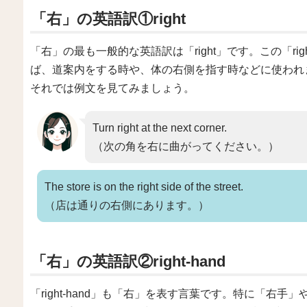
「右」の英語訳①right
「右」の最も一般的な英語訳は「right」です。この「r
ば、道案内をする時や、体の右側を指す時などに使われ
それでは例文を見てみましょう。
Turn right at the next corner.
（次の角を右に曲がってください。）
The store is on the right side of the street.
（店は通りの右側にあります。）
「右」の英語訳②right-hand
「right-hand」も「右」を表す言葉です。特に「右