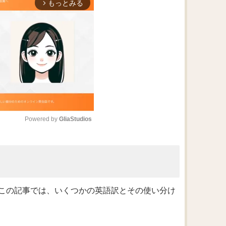
もっとみる
arrow_forward_ios
Powered by 
GliaStudios
M
u
t
e
この記事では、いくつかの英語訳とその使い分け