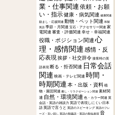
業・仕事関連
依頼・お願
い・指示
健康・病気関連
健康関連
動物・ペット関連
励まし・応援関連
和製
季節・月関連
家
宝石・アクセサリー関連
英語
電関連
審査・評価関連
幸せ・幸福関連
心
役職・ポジション関連
理・感情関連
感情・反
応表現
挨拶・社交辞令
接客時の英
日常会話
断る・拒否関連
語表現
関連
時間・
映画・テレビ関連
時期関連
本・出版・資料
植
素材関
物・園芸関連
癒し・リラクゼーション関連
自然・環境関連
連
色・カラー関連
英
会話・英語の雑談力
英語で表現しにくい日本
英語で言うと
語
英語のスピーキング
英語のフレ
音
ーズ・言い回し
英語の類義語・英語の類似表現