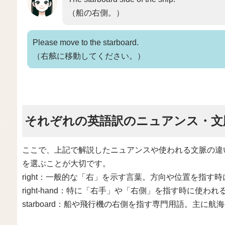
（船の右側。）
Please move to the starboard.
（右舷に移動してください。）
それぞれの英語訳のニュアンス・文
ここで、上記で解説したニュアンスや使われる文脈の違
を選ぶことが大切です。
right：一般的な「右」を示す言葉。方向や位置を指す
right-hand：特に「右手」や「右側」を指す時に使われ
starboard：船や飛行機の右側を指す専門用語。主に