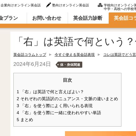
企業向けオンライン英会話
塾向けオンライン英会話
学校向けオンライン
中学・高校への学校
ラム（英語での言い方・英語表現）
金プラン
お問い合わせ
英会話力診断
英会話コ
「右」は英語で何という？
英会話コラムトップ
今すぐ使える英会話表現
コレは英語でどう言
2024年6月24日
体・身体関連
目次
1
「右」は英語で何と言えばよい？
2
それぞれの英語訳のニュアンス・文脈の違いまとめ
3
「右」を使う際によく用いられる表現
4
「右」を使う際に一緒に使われやすい単語
5
まとめ