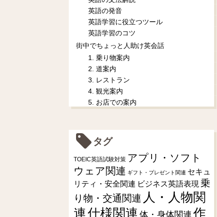
英語の発音
英語学習に役立つツール
英語学習のコツ
街中でちょっと人助け英会話
1. 乗り物案内
2. 道案内
3. レストラン
4. 観光案内
5. お店での案内
タグ
アプリ・ソフト
TOEIC英語試験対策
ウェア関連
セキュ
ギフト・プレゼント関連
乗
リティ・安全関連
ビジネス英語表現
人・人物関
り物・交通関連
連
仕様関連
作
体・身体関連