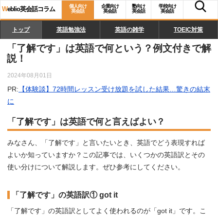
個人向け
企業向け
塾向け
学校向け
W
eblio英会話コラム
英会話
英会話
英会話
英会話
トップ
英語勉強法
英語の雑学
TOEIC対策
「了解です」は英語で何という？例文付きで解
説！
2024年08月01日
PR:
【体験談】72時間レッスン受け放題を試した結果…驚きの結末
に
「了解です」は英語で何と言えばよい？
みなさん、「了解です」と言いたいとき、英語でどう表現すれば
よいか知っていますか？この記事では、いくつかの英語訳とその
使い分けについて解説します。ぜひ参考にしてください。
「了解です」の英語訳① got it
「了解です」の英語訳としてよく使われるのが「got it」です。こ