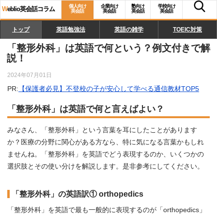
個人向け
企業向け
塾向け
学校向け
W
eblio英会話コラム
英会話
英会話
英会話
英会話
トップ
英語勉強法
英語の雑学
TOEIC対策
「整形外科」は英語で何という？例文付きで解
説！
2024年07月01日
PR:
【保護者必見】不登校の子が安心して学べる通信教材TOP5
「整形外科」は英語で何と言えばよい？
みなさん、「整形外科」という言葉を耳にしたことがあります
か？医療の分野に関心がある方なら、特に気になる言葉かもしれ
ませんね。「整形外科」を英語でどう表現するのか、いくつかの
選択肢とその使い分けを解説します。是非参考にしてください。
「整形外科」の英語訳① orthopedics
「整形外科」を英語で最も一般的に表現するのが「orthopedics」