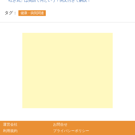
「吐き気」は英語で何という？例文付きで解説！
タグ：
健康・病気関連
-->
-->
運営会社
お問合せ
利用規約
プライバシーポリシー