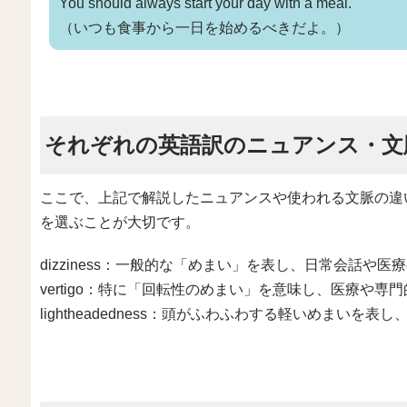
You should always start your day with a meal.
（いつも食事から一日を始めるべきだよ。）
それぞれの英語訳のニュアンス・文
ここで、上記で解説したニュアンスや使われる文脈の違
を選ぶことが大切です。
dizziness：一般的な「めまい」を表し、日常会話や
vertigo：特に「回転性のめまい」を意味し、医療や
lightheadedness：頭がふわふわする軽いめまい