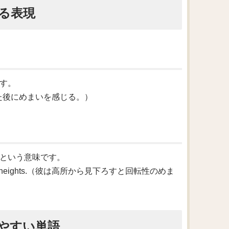
る表現
です。
ぐるぐる回った後にめまいを感じる。）
する」という意味です。
own from heights.（彼は高所から見下ろすと回転性のめま
やすい単語