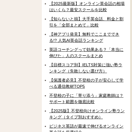
【2025最新版】オンライン英会話の相場
はいくら？最安スクールを比較
【知らないと損】大手英会話、料金と割
引を「全部まとめて」比較
【神アプリ発見】無料でここまででき
る!? 人気AI英会話ランキング
英語コーチングって効果ある？「本当に
伸びた」人のスクールまとめ
【目標スコア別】IELTS対策に強い塾ラ
ンキング（失敗しない選び方）
【保護者必見】不登校の子が安心して学
べる通信教材TOP5
不登校の子に「寄り添う」家庭教師は？
サポート範囲を徹底比較
【2025版】不登校向けオンライン塾ラン
キング（タイプ別おすすめ）
ビジネス英語が最速で伸びるオンライン