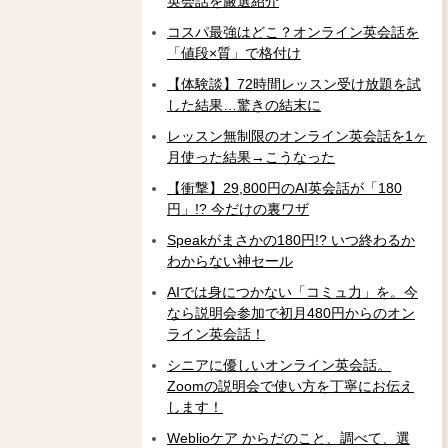
英会話を厳選紹介
コスパ最強はどこ？オンライン英会話を
「値段×質」で格付け
【体験談】72時間レッスン受け放題を試
した結果…驚きの結末に
レッスン無制限のオンライン英会話を1ヶ
月使った結果→こうなった
【衝撃】29,800円のAI英会話が「180
円」!? 今だけの裏ワザ
Speakがまさかの180円!? いつ終わるか
わからない神セール
AIでは身につかない「コミュ力」を。今
なら説明会参加で初月480円からのオン
ライン英会話！
シニアに優しいオンライン英会話。
Zoomの説明会で使い方を丁寧にお伝え
します！
Weblioケア からだのこと、調べて、選