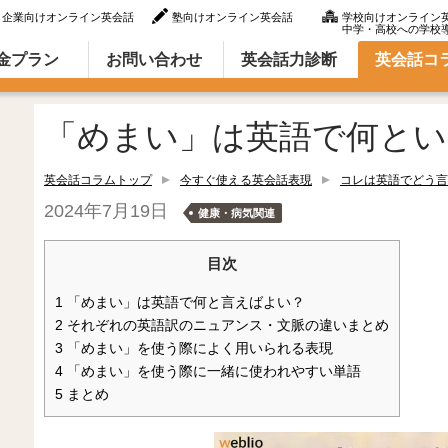
企業向けオンライン英会話
塾向けオンライン英会話
学校向けオンライン
中学・高校への学校
ラム（英語での言い方・英語表現）
金プラン
お問い合わせ
英会話力診断
英会話コ
「めまい」は英語で何とい
英会話コラムトップ
今すぐ使える英会話表現
コレは英語でどう言
2024年7月19日
健康・病気関連
目次
1
「めまい」は英語で何と言えばよい？
2
それぞれの英語訳のニュアンス・文脈の違いまとめ
3
「めまい」を使う際によく用いられる表現
4
「めまい」を使う際に一緒に使われやすい単語
5
まとめ