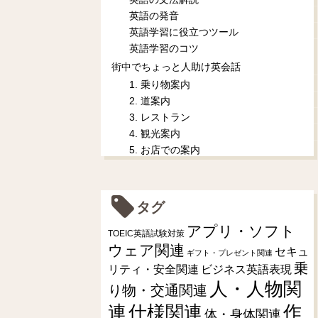
英語の発音
英語学習に役立つツール
英語学習のコツ
街中でちょっと人助け英会話
1. 乗り物案内
2. 道案内
3. レストラン
4. 観光案内
5. お店での案内
タグ
アプリ・ソフト
TOEIC英語試験対策
ウェア関連
セキュ
ギフト・プレゼント関連
乗
リティ・安全関連
ビジネス英語表現
人・人物関
り物・交通関連
連
仕様関連
作
体・身体関連