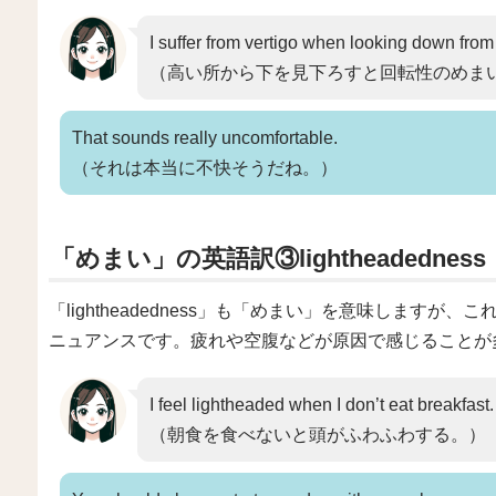
I suffer from vertigo when looking down from
（高い所から下を見下ろすと回転性のめま
That sounds really uncomfortable.
（それは本当に不快そうだね。）
「めまい」の英語訳③lightheadedness
「lightheadedness」も「めまい」を意味します
ニュアンスです。疲れや空腹などが原因で感じることが
I feel lightheaded when I don’t eat breakfast.
（朝食を食べないと頭がふわふわする。）