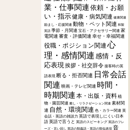
業・仕事関連
依頼・お願
い・指示
健康・病気関連
健康関連
動物・ペット関連
励まし・応援関連
和製
季節・月関連
家
宝石・アクセサリー関連
英語
電関連
審査・評価関連
幸せ・幸福関連
心
役職・ポジション関連
理・感情関連
感情・反
応表現
挨拶・社交辞令
接客時の英
日常会話
断る・拒否関連
語表現
関連
時間・
映画・テレビ関連
時期関連
本・出版・資料
植
素材関
物・園芸関連
癒し・リラクゼーション関連
自然・環境関連
連
色・カラー関連
英
会話・英語の雑談力
英語で表現しにくい日本
英語で言うと
語
英語のスピーキング
英語のフレ
音
ーズ・言い回し
英語の類義語・英語の類似表現