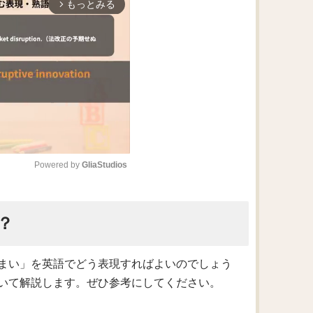
もっとみる
arrow_forward_ios
Powered by 
GliaStudios
M
？
u
t
e
まい」を英語でどう表現すればよいのでしょう
いて解説します。ぜひ参考にしてください。