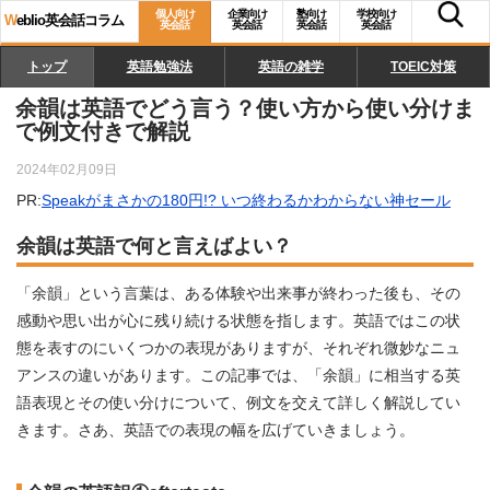
個人向け
企業向け
塾向け
学校向け
W
eblio英会話コラム
英会話
英会話
英会話
英会話
トップ
英語勉強法
英語の雑学
TOEIC対策
余韻は英語でどう言う？使い方から使い分けま
で例文付きで解説
2024年02月09日
PR:
Speakがまさかの180円!? いつ終わるかわからない神セール
余韻は英語で何と言えばよい？
「余韻」という言葉は、ある体験や出来事が終わった後も、その
感動や思い出が心に残り続ける状態を指します。英語ではこの状
態を表すのにいくつかの表現がありますが、それぞれ微妙なニュ
アンスの違いがあります。この記事では、「余韻」に相当する英
語表現とその使い分けについて、例文を交えて詳しく解説してい
きます。さあ、英語での表現の幅を広げていきましょう。