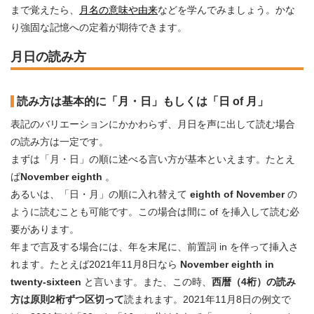
まで覚えたら、
月名の意味や由来
などを学んでみましょう。かな
り強固な記憶への定着が期待できます。
月日の読み方
読み方は基本的に「月・日」もしくは「日 of 月」
表記のバリエーションにかかわらず、月日を声に出して読む場合
の読み方は一定です。
まずは「月・日」の順に述べる言い方が基本といえます。たとえ
ば
November eighth
。
あるいは、「日・月」の順に入れ替えて
eighth of November
の
ように読むことも可能です。この場合は間に of を挿入して読む必
要があります。
年まで言及する場合には、年を末尾に、前置詞 in を伴って挿入さ
れます。たとえば2021年11月8日なら
November eighth in
twenty-sixteen
と言います。また、この時、
西暦（4桁）の読み
方は原則2桁ずつ区切って
読まれます。2021年11月8日の例文で