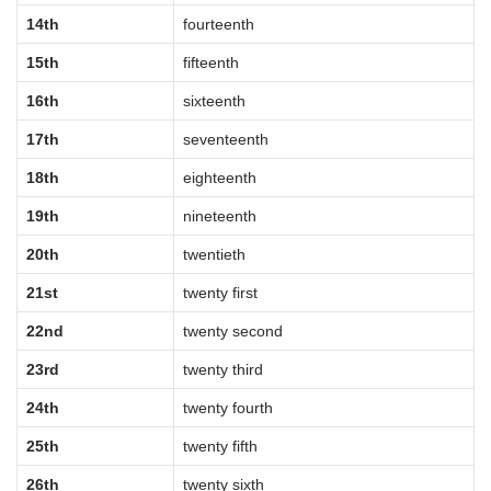
14th
fourteenth
15th
fifteenth
16th
sixteenth
17th
seventeenth
18th
eighteenth
19th
nineteenth
20th
twentieth
21st
twenty first
22nd
twenty second
23rd
twenty third
24th
twenty fourth
25th
twenty fifth
26th
twenty sixth