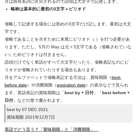
月は固有名詞に区分されるので語頭は大文字で記述します。
略称は基本的に最初の3文字＋ピリオド
省略して記述する場合には初めの3文字だけ記します。最初は大文
字です。
省略であることを示すために末尾にピリオド（.）を打つ必要があ
ります。ただし、5月の May は元々3文字である（省略されていな
い）ためピリオドは付きません。
語頭だけでなく単語がすべて大文字だったり、省略表記なのにピ
リオドが省略されていたりする場合もあります。
月をアルファベットで省略表記する方法は、賞味期限（
best-
before date
）や消費期限（
expiration date
）の表示などで見られ
ます。英語表記の賞味期限は「
best by + 日付
」「
best before +
日付
」などの形で書かれます。
best by 07 DEC 2021
賞味期限 2021年12月7日
英語でどう言う？「賞味期限」と「消費期限」