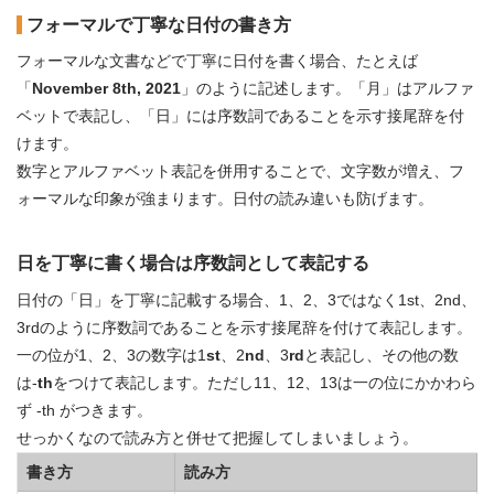
フォーマルで丁寧な日付の書き方
フォーマルな文書などで丁寧に日付を書く場合、たとえば
「
November 8th, 2021
」のように記述します。「月」はアルファ
ベットで表記し、「日」には序数詞であることを示す接尾辞を付
けます。
数字とアルファベット表記を併用することで、文字数が増え、フ
ォーマルな印象が強まります。日付の読み違いも防げます。
日を丁寧に書く場合は序数詞として表記する
日付の「日」を丁寧に記載する場合、1、2、3ではなく1st、2nd、
3rdのように序数詞であることを示す接尾辞を付けて表記します。
一の位が1、2、3の数字は1
st
、2
nd
、3
rd
と表記し、その他の数
は-
th
をつけて表記します。ただし11、12、13は一の位にかかわら
ず -th がつきます。
せっかくなので読み方と併せて把握してしまいましょう。
書き方
読み方