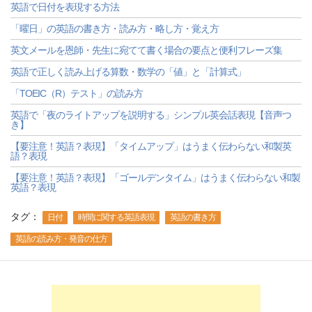
英語で日付を表現する方法
「曜日」の英語の書き方・読み方・略し方・覚え方
英文メールを恩師・先生に宛てて書く場合の要点と便利フレーズ集
英語で正しく読み上げる算数・数学の「値」と「計算式」
「TOEIC（R）テスト」の読み方
英語で「夜のライトアップを説明する」シンプル英会話表現【音声つ
き】
【要注意！英語？表現】「タイムアップ」はうまく伝わらない和製英
語？表現
【要注意！英語？表現】「ゴールデンタイム」はうまく伝わらない和製
英語？表現
タグ：
日付
時間に関する英語表現
英語の書き方
英語の読み方・発音の仕方
-->
-->