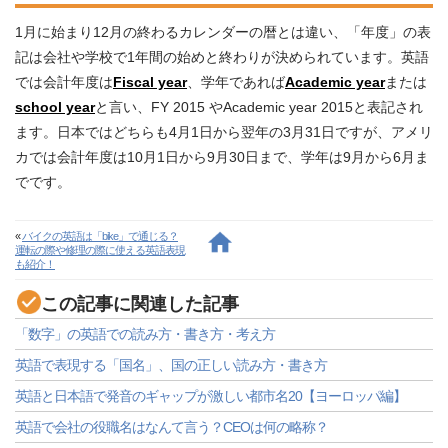
1月に始まり12月の終わるカレンダーの暦とは違い、「年度」の表
記は会社や学校で1年間の始めと終わりが決められています。英語
では会計年度は
Fiscal year
、学年であれば
Academic year
または
school year
と言い、FY 2015 やAcademic year 2015と表記され
ます。日本ではどちらも4月1日から翌年の3月31日ですが、アメリ
カでは会計年度は10月1日から9月30日まで、学年は9月から6月ま
でです。
«
バイクの英語は「bike」で通じる？
運転の際や修理の際に使える英語表現
も紹介！
この記事に関連した記事
「数字」の英語での読み方・書き方・考え方
英語で表現する「国名」、国の正しい読み方・書き方
英語と日本語で発音のギャップが激しい都市名20【ヨーロッパ編】
英語で会社の役職名はなんて言う？CEOは何の略称？