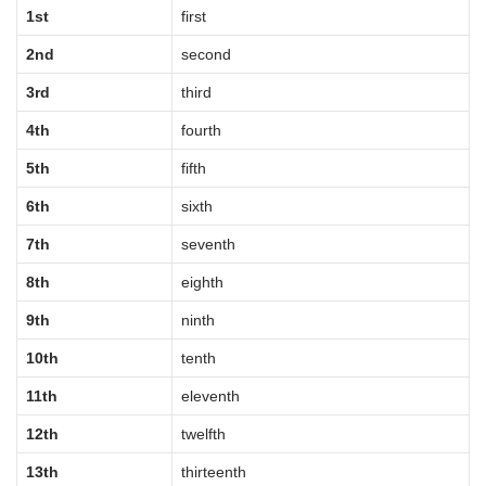
1st
first
2nd
second
3rd
third
4th
fourth
5th
fifth
6th
sixth
7th
seventh
8th
eighth
9th
ninth
10th
tenth
11th
eleventh
12th
twelfth
13th
thirteenth