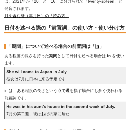
は、2021年が「20」と「16」に分けられて「twenty-sixteen」と
発音されます。
月を含む暦（年月日）の「読み方」
日付を述べる際の「前置詞」の使い方・使い分け方
「期間」について述べる場合の前置詞は「
in
」
ある程度の長さを持った
期間
として日付を述べる場合は
in
を使い
ます。
She will come to Japan in July.
彼女は7月に日本に来る予定です
in は、ある程度の長さという点で
週
を指す場合にも多く使われる
前置詞です。
He was in his aunt's house in the second week of July.
7月の第二週、彼はおばの家に居た