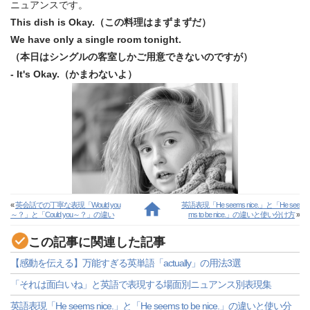
ニュアンスです。
This dish is Okay.（この料理はまずまずだ）
We have only a single room tonight.
（本日はシングルの客室しかご用意できないのですが）
- It's Okay.（かまわないよ）
«
英会話での丁寧な表現「Would you
英語表現「He seems nice.」と「He see
～？」と「Could you～？」の違い
ms to be nice.」の違いと使い分け方
»
この記事に関連した記事
【感動を伝える】万能すぎる英単語「actually」の用法3選
「それは面白いね」と英語で表現する場面別ニュアンス別表現集
英語表現「He seems nice.」と「He seems to be nice.」の違いと使い分