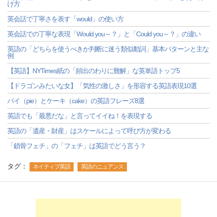
け方
英会話で丁寧さを表す「would」の使い方
英会話での丁寧な表現「Would you～？」と「Could you～？」の違い
英語の「どちらを使うべきか判断に迷う類似動詞」基本パターンと主な
例
【英語】NYTimes紙の「頻出のわりに難解」な英単語トップ5
【ドラゴンみたいな女】「気性の激しさ」を形容する英語表現10選
パイ（pie）とケーキ（cake）の英語フレーズ8選
英語でも「最悪だな」と言ってイイね！を表現する
英語の「遺産・財産」はスケールによって呼び方が変わる
「鎖骨フェチ」の「フェチ」は英語でどう言う？
タグ：
ネイティブ英語
英語のニュアンス
-->
-->