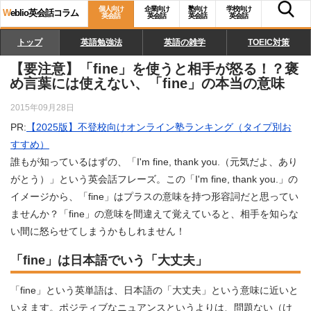
個人向け
企業向け
塾向け
学校向け
W
eblio英会話コラム
英会話
英会話
英会話
英会話
トップ
英語勉強法
英語の雑学
TOEIC対策
【要注意】「fine」を使うと相手が怒る！？褒
め言葉には使えない、「fine」の本当の意味
2015年09月28日
PR:
【2025版】不登校向けオンライン塾ランキング（タイプ別お
すすめ）
誰もが知っているはずの、「I'm fine, thank you.（元気だよ、あり
がとう）」という英会話フレーズ。この「I'm fine, thank you.」の
イメージから、「fine」はプラスの意味を持つ形容詞だと思ってい
ませんか？「fine」の意味を間違えて覚えていると、相手を知らな
い間に怒らせてしまうかもしれません！
「fine」は日本語でいう「大丈夫」
「fine」という英単語は、日本語の「大丈夫」という意味に近いと
いえます。ポジティブなニュアンスというよりは、問題ない（け