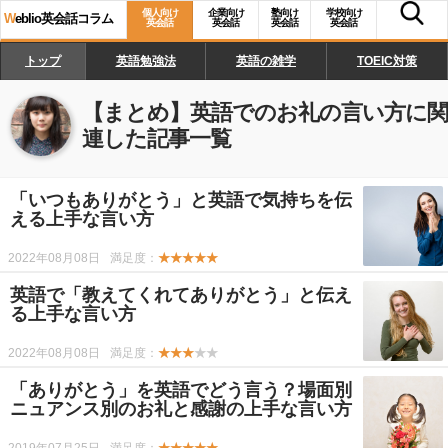
個人向け
企業向け
塾向け
学校向け
W
eblio英会話コラム
英会話
英会話
英会話
英会話
トップ
英語勉強法
英語の雑学
TOEIC対策
【まとめ】
英語でのお礼の言い方
に関
連した記事一覧
「いつもありがとう」と英語で気持ちを伝
える上手な言い方
2022年08月08日
満足度：
★★★★★
英語で「教えてくれてありがとう」と伝え
る上手な言い方
2022年08月08日
満足度：
★★★
★★
「ありがとう」を英語でどう言う？場面別
ニュアンス別のお礼と感謝の上手な言い方