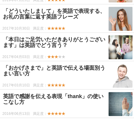
2019年07月25日
満足度：
★★★★★
「どういたしまして」を英語で表現する、
お礼の言葉に返す英語フレーズ
2017年10月30日
満足度：
★★★★★
「本日はご足労いただきありがとうござい
ます」は英語でどう言う？
2017年04月03日
満足度：
★★★
★★
「おかげさまで」と英語で伝える場面別う
まい言い方
2017年03月10日
満足度：
★★★★★
英語で感謝を伝える表現「thank」の使い
こなし方
2016年06月13日
満足度：
★★★★★
-->
-->