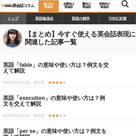
個人向け
企業向け
塾向け
学校向け
W
eblio英会話コラム
英会話
英会話
英会話
英会話
トップ
英語勉強法
英語の雑学
TOEIC対策
【まとめ】
今すぐ使える英会話表現
に
関連した記事一覧
英語「fable」の意味や使い方は？例文を交
えて解説
2025年03月10日
満足度：
★★★★
★
英語「execution」の意味や使い方は？例
文を交えて解説
2025年03月10日
満足度：
★★★
★★
英語「per se」の意味や使い方は？例文を